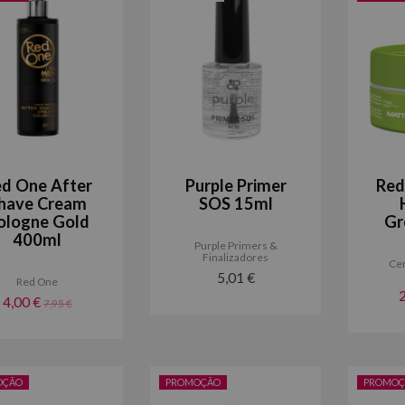
d One After
Purple Primer
Red
have Cream
SOS 15ml
ologne Gold
Gr
400ml
Purple Primers &
Finalizadores
Cer
5,01 €
Red One
4,00 €
7,95 €
OÇÃO
PROMOÇÃO
PROMOÇ