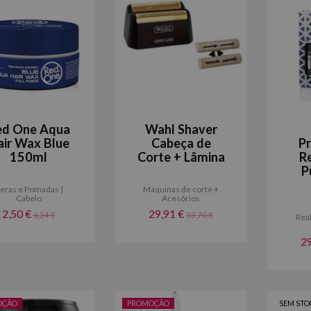
ed One Aqua
Wahl Shaver
air Wax Blue
Cabeça de
P
150ml
Corte + Lâmina
R
P
eras e Pomadas |
Máquinas de corte +
Cabelo
Acesórios
2,50 €
29,91 €
6,24 €
33,70 €
Rea
2
OÇÃO
PROMOÇÃO
SEM STO