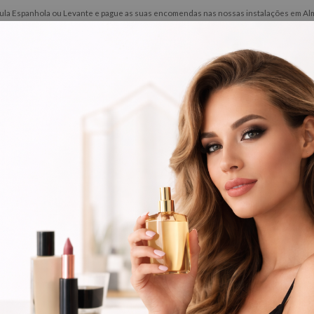
ínsula Espanhola ou Levante e pague as suas encomendas nas nossas instalações em Alma
ões
Novidades
Contactos
Barbeiro
Perfumes
os os produtos
OÇÃO
SEM STOCK
PROMOÇ