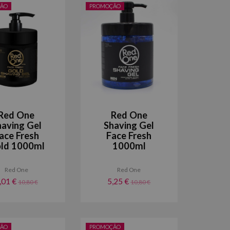
ÃO
PROMOÇÃO
Red One
Red One
having Gel
Shaving Gel
ace Fresh
Face Fresh
ld 1000ml
1000ml
Red One
Red One
,01 €
5,25 €
10,80 €
10,80 €
ÃO
PROMOÇÃO