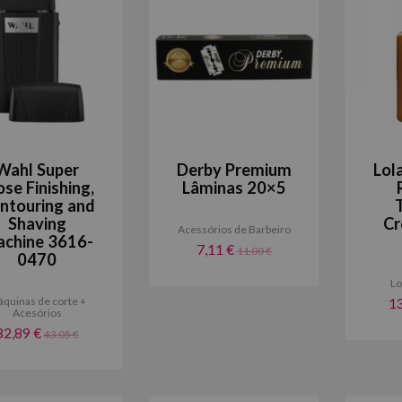
Wahl Super
Derby Premium
Lol
ose Finishing,
Lâminas 20×5
ntouring and
Shaving
Cr
Acessórios de Barbeiro
chine 3616-
7,11 €
11,00 €
0470
Lo
quinas de corte +
1
Acesórios
32,89 €
43,05 €