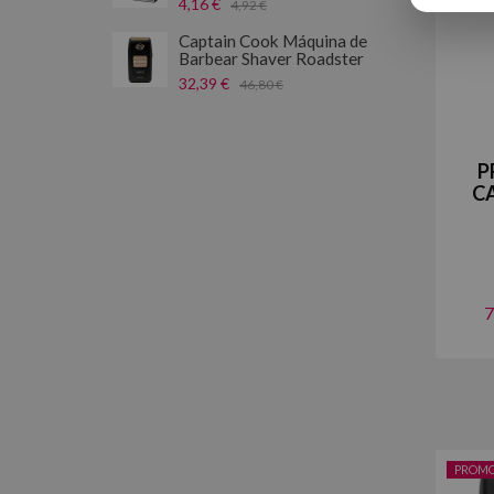
4,16 €
4,92 €
Captain Cook Máquina de
Barbear Shaver Roadster
32,39 €
46,80 €
P
C
7
PROM