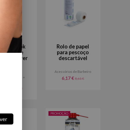
ptain Cook
Rolo de papel
áquina de
para pescoço
bear Shaver
descartável
Roadster
Acessórios de Barbeiro
uinas de corte +
6,17 €
8,61 €
Acesórios
2,39 €
46,80 €
ÃO
PROMOÇÃO
ver