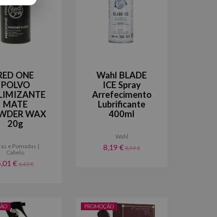
RED ONE
Wahl BLADE
POLVO
ICE Spray
LIMIZANTE
Arrefecimento
MATE
Lubrificante
WDER WAX
400ml
20g
Wahl
as e Pomadas |
8,19 €
8,99 €
Cabelo
5,01 €
6,43 €
ÃO
PROMOÇÃO