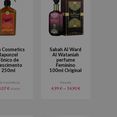
a Cosmetics
Sabah Al Ward
Rapunzel
Al Wataniah
Tônico de
perfume
escimento
Feminino
250ml
100ml Original
la Cosméticos
Para ela
3,07 €
4,99 € — 14,90 €
13,62 €