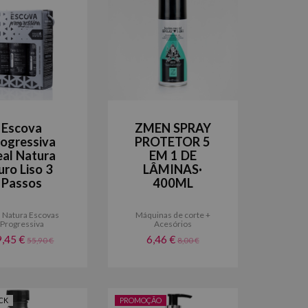
Escova
ZMEN SPRAY
rogressiva
PROTETOR 5
eal Natura
EM 1 DE
uro Liso 3
LÂMINAS·
Passos
400ML
l Natura Escovas
Máquinas de corte +
Progressiva
Acesórios
9,45 €
6,46 €
55,90 €
8,00 €
CK
PROMOÇÃO