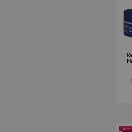
R
H
C
PROM