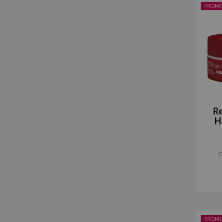
PROM
R
H
C
PROM