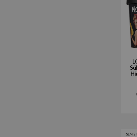
L
Sú
Hi
SEM S