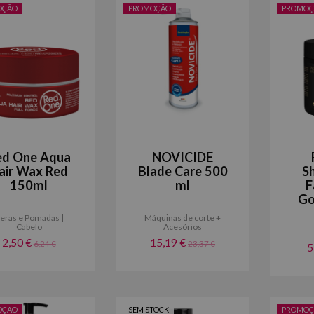
OÇÃO
PROMOÇÃO
PROMOÇ
ed One Aqua
NOVICIDE
air Wax Red
Blade Care 500
S
150ml
ml
F
Go
eras e Pomadas |
Máquinas de corte +
Cabelo
Acesórios
2,50 €
15,19 €
6,24 €
23,37 €
5
OÇÃO
SEM STOCK
PROMOÇ