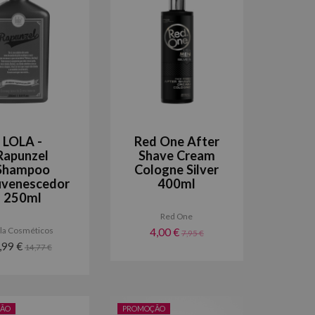
LOLA -
Red One After
Rapunzel
Shave Cream
Shampoo
Cologne Silver
uvenescedor
400ml
250ml
Red One
la Cosméticos
4,00 €
7,95 €
,99 €
14,77 €
ÃO
PROMOÇÃO