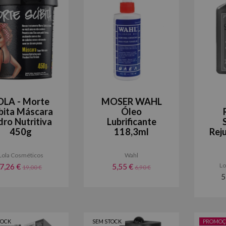
OLA - Morte
MOSER WAHL
bita Máscara
Óleo
dro Nutritiva
Lubrificante
450g
118,3ml
Rej
Lola Cosméticos
Wahl
Lo
7,26 €
5,55 €
19,00 €
6,90 €
5
TOCK
SEM STOCK
PROMOÇ