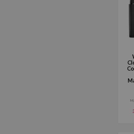
Cl
Co
Ma
Má