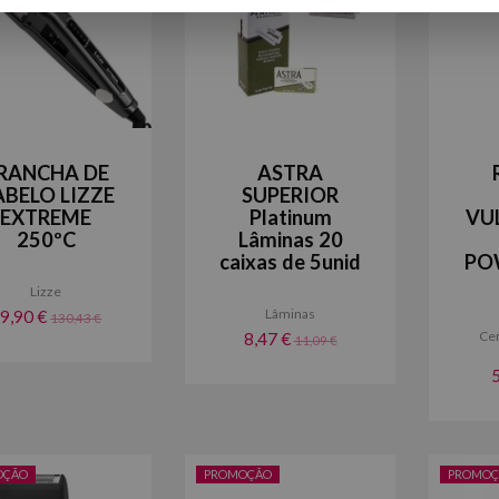
RANCHA DE
ASTRA
ABELO LIZZE
SUPERIOR
EXTREME
Platinum
VU
250ºC
Lâminas 20
caixas de 5unid
PO
Lizze
Lâminas
9,90 €
130,43 €
Cer
8,47 €
11,09 €
OÇÃO
PROMOÇÃO
PROMOÇ