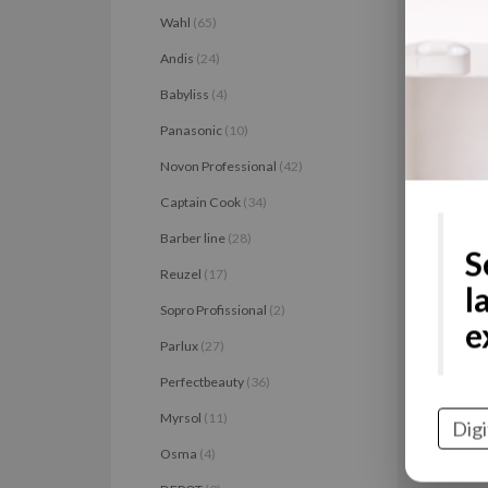
Wahl
(65)
Andis
(24)
Babyliss
(4)
Panasonic
(10)
Novon Professional
(42)
Captain Cook
(34)
Barber line
(28)
S
Reuzel
(17)
l
Sopro Profissional
(2)
e
Parlux
(27)
Perfectbeauty
(36)
Myrsol
(11)
Osma
(4)