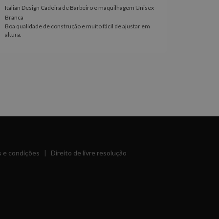
Italian Design Cadeira de Barbeiro e maquilhagem Unisex
Coleção 
Branca
Edição L
Boa qualidade de construção e muito fácil de ajustar em
Excelent
altura.
acabamen
 e condições
|
Direito de livre resolução