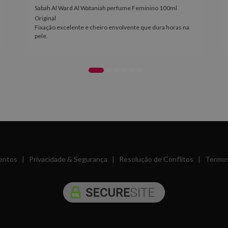
Sabah Al Ward Al Wataniah perfume Feminino 100ml
Original
Fixação excelente e cheiro envolvente que dura horas na
pele.
entos
|
Privacidade & Segurança
|
Resolução de Conflitos
|
Termos