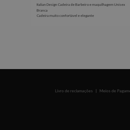
Italian Design Cadeira de Barbeiro e maquilhagem Unisex
100% à
Branca
Cadeira muito confortável e elegante
Livro de reclamações
|
Meios de Pagam