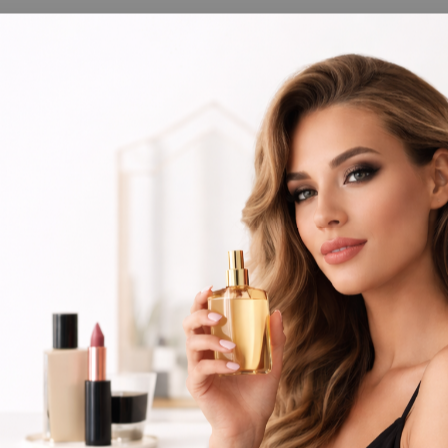
ínsula Espanhola ou Levante e pague as suas encomendas nas nossas instalações em Alma
ões
Novidades
Contactos
Barbeiro
Perfumes
EMMEBI Italia
MEBI Italia