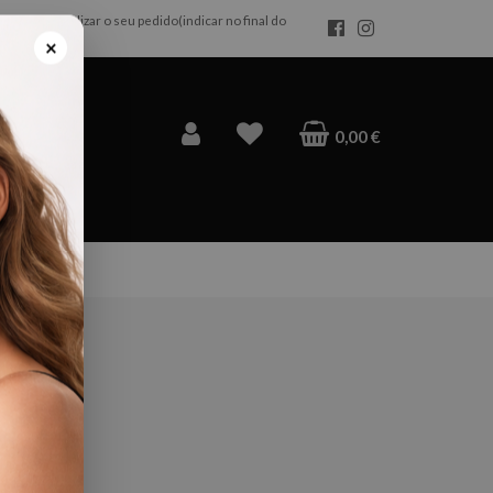
da após realizar o seu pedido(indicar no final do
×
0,00 €