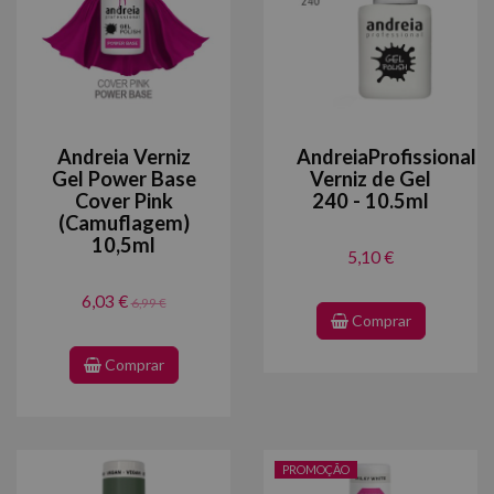
Andreia Verniz
AndreiaProfissional
Gel Power Base
Verniz de Gel
Cover Pink
240 - 10.5ml
(Camuflagem)
10,5ml
5,10 €
6,03 €
6,99 €
Comprar
Comprar
PROMOÇÃO