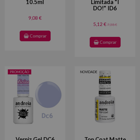
10.5ml
Limitada "I
DO!" ID6
9,08 €
5,12 €
7,38 €
Comprar
Comprar
PROMOÇÃO
NOVIDADE
Verniz Gel DC6
Top Coat Matte