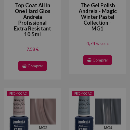
Top Coat All in
The Gel Polish
One Hard Glos
Andreia - Magic
Andreia
Winter Pastel
Profissional
Collection -
Extra Resistant
MG1
10.5ml
4,74 €
8,00 €
7,58 €
Comprar
Comprar
PROMOÇÃO
PROMOÇÃO