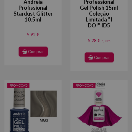
Andreia
Professional
Profissional
Gel Polish 15ml
Stardust Glitter
Coleção
10.5ml
Limitada "I
DO!" ID5
5,92 €
5,28 €
7,38 €
Comprar
Comprar
PROMOÇÃO
PROMOÇÃO