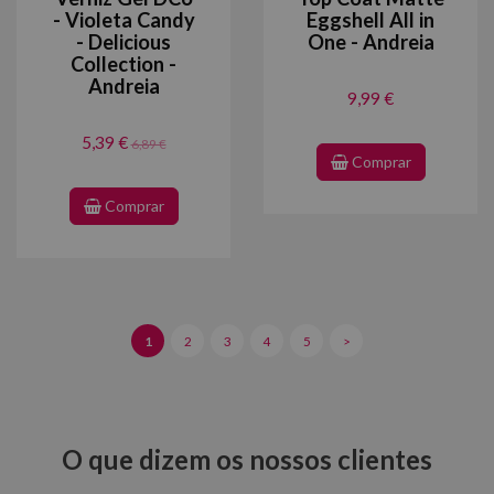
- Violeta Candy
Eggshell All in
- Delicious
One - Andreia
Collection -
Andreia
9,99 €
5,39 €
6,89 €
Comprar
Comprar
1
2
3
4
5
>
O que dizem os nossos clientes