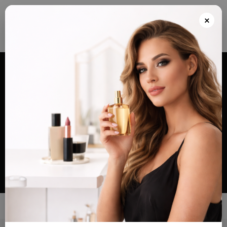
Envios grátis a partir de 100€ para Portugal e Continental e Península Espanhola
ou Levante e pague as suas encomendas nas nossas instalações em Almada
×
após realizar o seu pedido(indicar no final do pedido)
Alternar
navegação