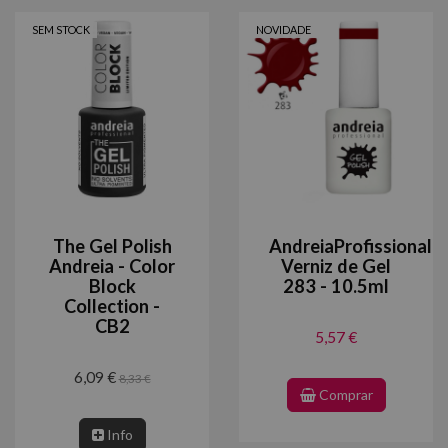
SEM STOCK
NOVIDADE
The Gel Polish
AndreiaProfissional
Andreia - Color
Verniz de Gel
Block
283 - 10.5ml
Collection -
CB2
5,57 €
6,09 €
8,33 €
Comprar
Info