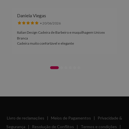
Daniela Viegas
• 20/06/2026
Italian Design Cadeira de Barbeiro e maquilhagem Unisex
Branca
Cadeira muito confortável e elegante
Livro de reclamações
|
Meios de Pagamentos
|
Privacidade &
Segurança
|
Resolução de Conflitos
|
Termos e condições
|