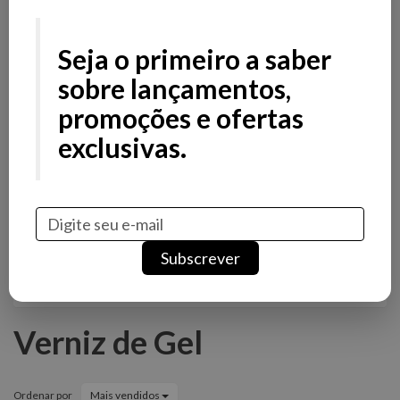
Filtros
Filtros
Seja o primeiro a saber
Preço
sobre lançamentos,
promoções e ofertas
Avaliações
exclusivas.
Stock
Promoção
Novidade
Marcas
Subscrever
Tags
Verniz de Gel
Ordenar por
Mais vendidos