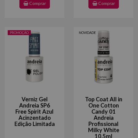
Comprar
Comprar
PROMOÇÃO
NOVIDADE
Verniz Gel
Top Coat All in
Andreia SP6
One Cotton
Free Spirit Azul
Candy 01
Acinzentado
Andreia
Edição Limitada
Profissional
Milky White
10.5ml