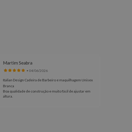
Martim Seabra
Meliss
• 04/06/2026
Italian Design Cadeira de Barbeiro e maquilhagem Unisex
Coleção 
Branca
Edição L
Boa qualidade de construção e muito fácil de ajustar em
Excelent
altura.
acabamen