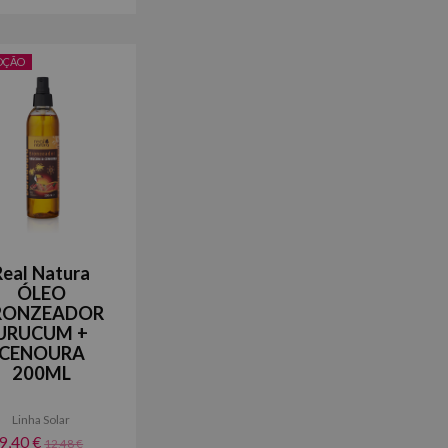
OÇÃO
Real Natura
ÓLEO
RONZEADOR
URUCUM +
CENOURA
200ML
Linha Solar
9,40 €
12,48 €