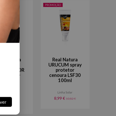
ÃO
PROMOÇÃO
eal Natura
Real Natura
ÓLEO
URUCUM spray
ONZEADOR
protetor
RUCUM +
cenoura LSF30
CENOURA
100ml
100ML
Linha Solar
Linha Solar
8,99 €
10,82 €
4,61 €
7,47 €
ver