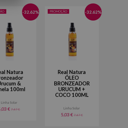
ÃO
-
32.62
%
PROMOÇÃO
-
32.62
%
eal Natura
Real Natura
ronzeador
ÓLEO
Urucum &
BRONZEADOR
nela 100ml
URUCUM +
COCO 100ML
Linha Solar
Linha Solar
5,03 €
7,47 €
5,03 €
7,47 €