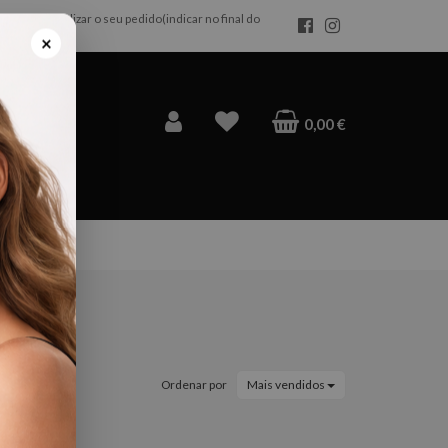
da após realizar o seu pedido(indicar no final do
×
0,00 €
Ordenar por
Mais vendidos