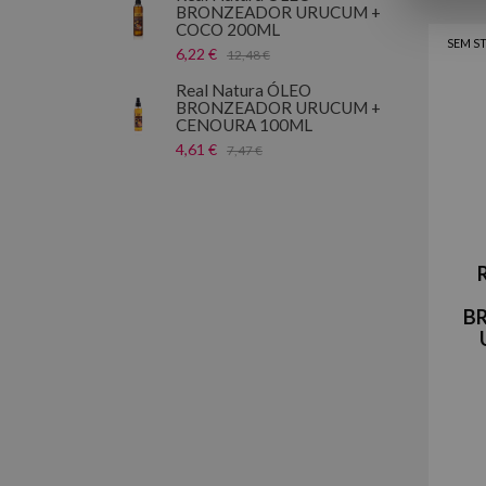
BRONZEADOR URUCUM +
COCO 200ML
SEM S
6,22 €
12,48 €
Real Natura ÓLEO
BRONZEADOR URUCUM +
CENOURA 100ML
4,61 €
7,47 €
B