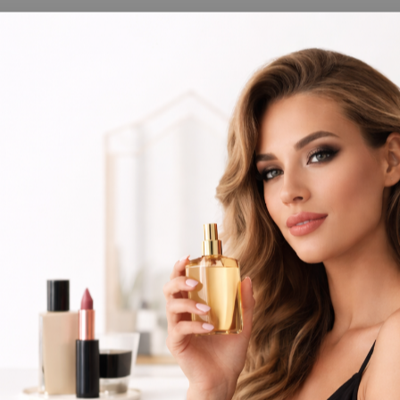
ínsula Espanhola ou Levante e pague as suas encomendas nas nossas instalações em Alma
ões
Novidades
Contactos
Barbeiro
Perfumes
Linha Solar
ha Solar