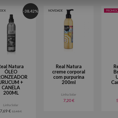
TOCK
-
38.42
%
NOVIDADE
PROMOÇ
Real Natura
Real Natura
R
ÓLEO
creme corporal
B
RONZEADOR
com purpurina
URUCUM +
200ml
Ca
CANELA
200ML
Linha Solar
7,20 €
Linha Solar
7,69 €
12,48 €