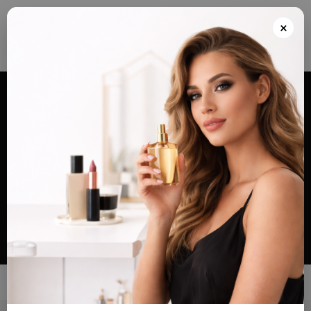
Envios grátis a partir de 100€ para Portugal e Continental e Península Espanhola
ou Levante e pague as suas encomendas nas nossas instalações em Almada
×
após realizar o seu pedido(indicar no final do pedido)
Alternar
navegação