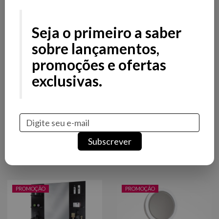
Filtros
Filtros
Seja o primeiro a saber
Preço
sobre lançamentos,
promoções e ofertas
Stock
exclusivas.
Promoção
Novidade
Bancadas | Tocadores
Subscrever
Ordenar por
Mais vendidos
PROMOÇÃO
PROMOÇÃO