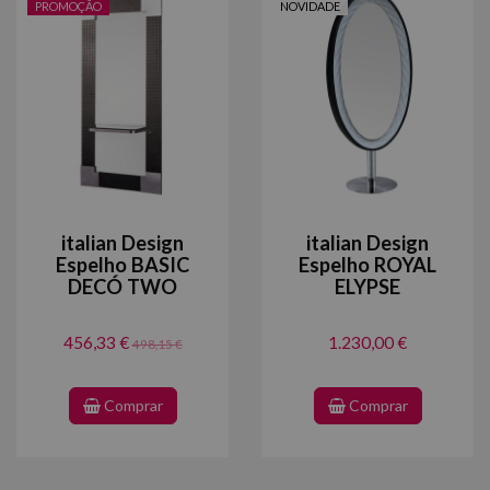
PROMOÇÃO
NOVIDADE
italian Design
italian Design
Espelho BASIC
Espelho ROYAL
DECÓ TWO
ELYPSE
456,33 €
1.230,00 €
498,15 €
Comprar
Comprar