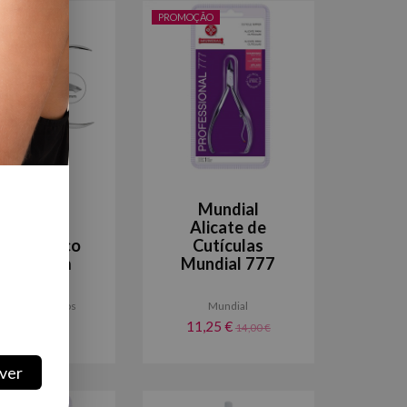
ÃO
PROMOÇÃO
aruffaldi
Mundial
Alicate
Alicate de
tículas Aço
Cutículas
0cm 5mm
Mundial 777
as e Acessórios
Mundial
6,30 €
11,25 €
8,35 €
14,00 €
ver
ÃO