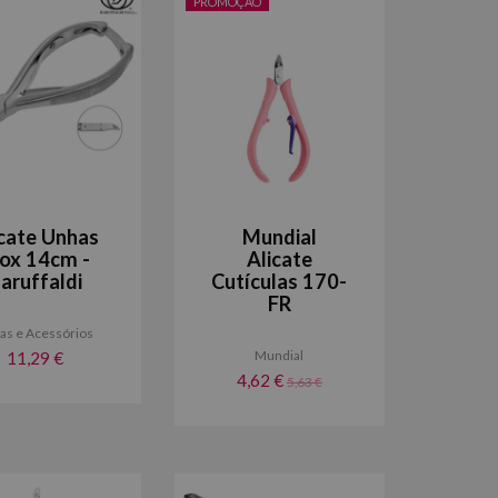
PROMOÇÃO
icate Unhas
Mundial
nox 14cm -
Alicate
aruffaldi
Cutículas 170-
FR
as e Acessórios
Mundial
11,29 €
4,62 €
5,63 €