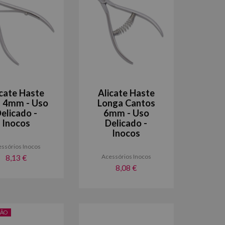
icate Haste
Alicate Haste
a 4mm - Uso
Longa Cantos
elicado -
6mm - Uso
Inocos
Delicado -
Inocos
ssórios Inocos
Acessórios Inocos
8,13 €
8,08 €
ÃO