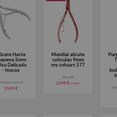
licate Haste
Mundial alicate
Pur
equena 5mm
cutículas 9mm
T
Uso Delicado
my colours 577
- Inocos
Inc
I
Mundial
cessórios Inocos
11,99 €
19,68 €
Ali
10,41 €