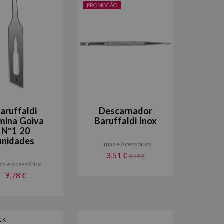
PROMOÇÃO
aruffaldi
Descarnador
mina Goiva
Baruffaldi Inox
Nº1 20
unidades
Limas e Acessórios
3,51 €
8,35 €
as e Acessórios
9,78 €
CK