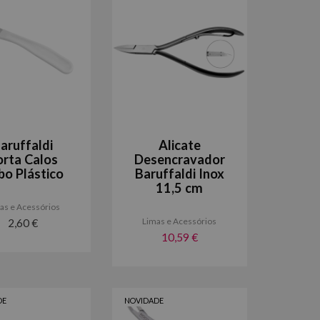
aruffaldi
Alicate
orta Calos
Desencravador
bo Plástico
Baruffaldi Inox
11,5 cm
as e Acessórios
Limas e Acessórios
2,60 €
10,59 €
DE
NOVIDADE