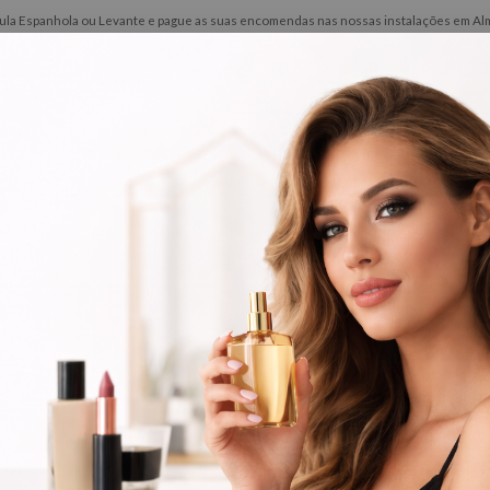
ínsula Espanhola ou Levante e pague as suas encomendas nas nossas instalações em Alma
ões
Novidades
Contactos
Barbeiro
Perfumes
 Pedicure
Alicates e empurra cuticulas
cates e empurra cuticulas