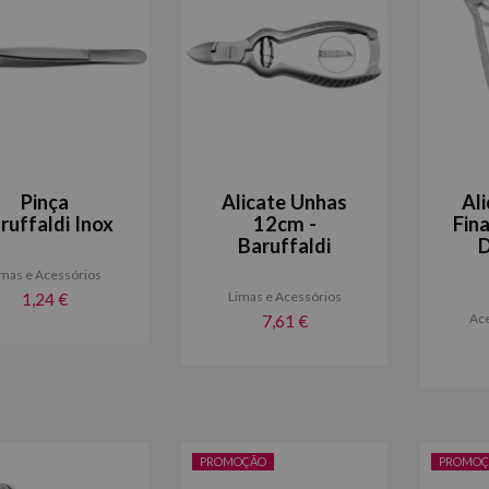
Pinça
Alicate Unhas
Al
ruffaldi Inox
12cm -
Fin
Baruffaldi
D
imas e Acessórios
Limas e Acessórios
1,24 €
Ace
7,61 €
PROMOÇÃO
PROMOÇ