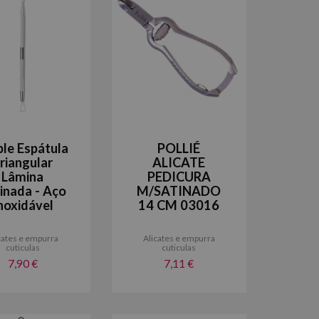
ple Espátula
POLLIÉ
riangular
ALICATE
Lâmina
PEDICURA
linada - Aço
M/SATINADO
noxidável
14 CM 03016
cates e empurra
Alicates e empurra
cuticulas
cuticulas
7,90 €
7,11 €