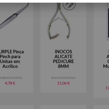
URPLE Pinça
INOCOS
Pinch para
ALICATE
A
Unhas em
PEDICURE
Acrílico
8MM
Mu
urple Acessórios
Acessórios Inocos
4,78 €
11,06 €
1