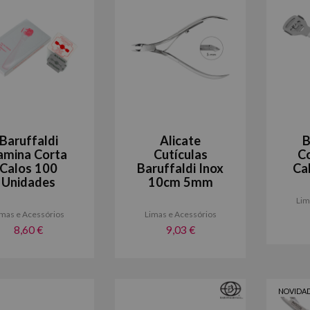
Baruffaldi
Alicate
B
amina Corta
Cutículas
C
Calos 100
Baruffaldi Inox
Ca
Unidades
10cm 5mm
Lim
imas e Acessórios
Limas e Acessórios
8,60 €
9,03 €
NOVIDA