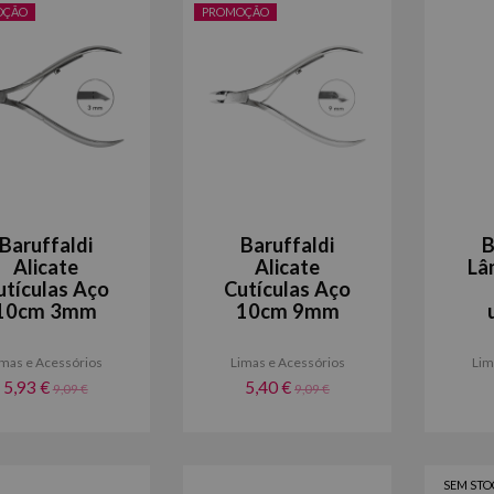
OÇÃO
PROMOÇÃO
Baruffaldi
Baruffaldi
B
Alicate
Alicate
Lâ
utículas Aço
Cutículas Aço
10cm 3mm
10cm 9mm
imas e Acessórios
Limas e Acessórios
Lim
5,93 €
5,40 €
9,09 €
9,09 €
SEM STO