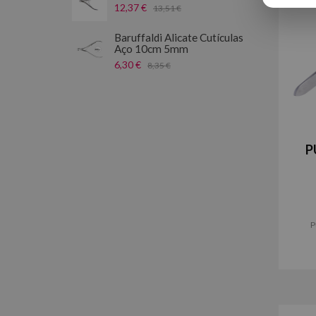
12,37 €
13,51 €
Baruffaldi Alicate Cutículas
Aço 10cm 5mm
6,30 €
8,35 €
P
P