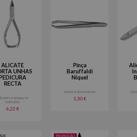
ALICATE
Pinça
Al
ORTA UNHAS
Baruffaldi
I
PEDICURA
Níquel
B
RECTA
Limas e Acessórios
Lim
licates e empurra
1,30 €
cuticulas
6,22 €
ADE
PROMOÇÃO