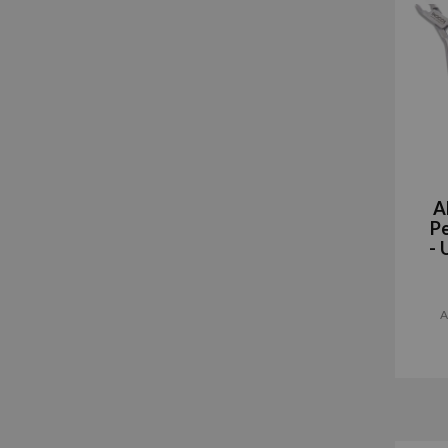
A
P
- 
A