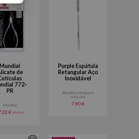
Mundial
Purple Espátula
licate de
Retangular Aço
Cutículas
Inoxidável
ndial 772-
PR
Alicates e empurra
cuticulas
7,90 €
Mundial
7,22 €
19,00 €