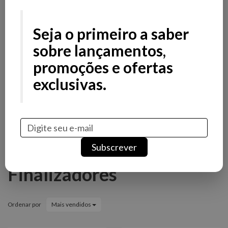
Filtros
Filtros
Seja o primeiro a saber
Preço
sobre lançamentos,
promoções e ofertas
Stock
exclusivas.
Promoção
Novidade
Marcas
Subscrever
Purple Primers &
Finalizadores
Ordenar por
Mais vendidos