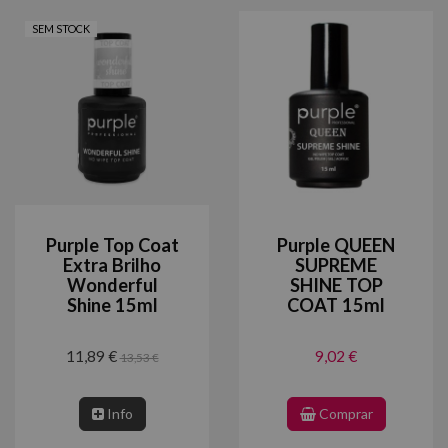
SEM STOCK
Purple Top Coat
Purple QUEEN
Extra Brilho
SUPREME
Wonderful
SHINE TOP
Shine 15ml
COAT 15ml
11,89 €
9,02 €
13,53 €
Info
Comprar