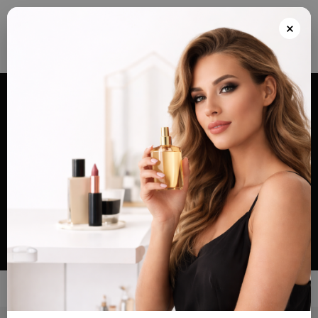
Envios grátis a partir de 100€ para Portugal e Continental e Península Espanhola
ou Levante e pague as suas encomendas nas nossas instalações em Almada
×
após realizar o seu pedido(indicar no final do pedido)
Alternar
navegação