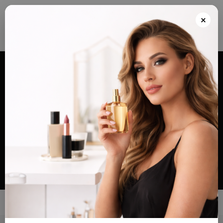
Envios grátis a partir de 100€ para Portugal e Continental e Península Espanhola
ou Levante e pague as suas encomendas nas nossas instalações em Almada
×
após realizar o seu pedido(indicar no final do pedido)
Alternar
navegação