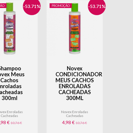
ÃO
-
53.71
%
PROMOÇÃO
-
53.71
%
Shampoo
Novex
ovex Meus
CONDICIONADOR
Cachos
MEUS CACHOS
nroladas
ENROLADAS
acheadas
CACHEADAS
300ml
300ML
vex Enroladas
Novex Enroladas
ver
Cacheadas
Cacheadas
,98 €
4,98 €
10,76 €
10,76 €