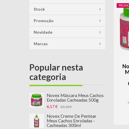
PROM
Stock
Promoção
Novidade
Marcas
Popular nesta
S
No
M
categoria
l
e
Novex Máscara Meus Cachos
Enroladas Cacheadas 500g
6,17 €
10,18 €
Novex Creme De Pentear
Meus Cachos Enroladas -
Cacheadas 300ml