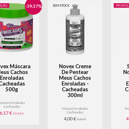
OÇÃO
-
39.37
%
SEM STOCK
PROMOÇ
eja o primeiro a saber sobre
vex Máscara
Novex Creme
eus Cachos
De Pentear
N
ançamentos, promoções e ofertas
Enroladas
Meus Cachos
Cacheadas
Enroladas -
E
xclusivas.
500g
Cacheadas
C
300ml
Novex Enroladas
Cacheadas
Novex Enroladas
No
Subscre
Cacheadas
6,17 €
10,18 €
4,00 €
4
8,63 €