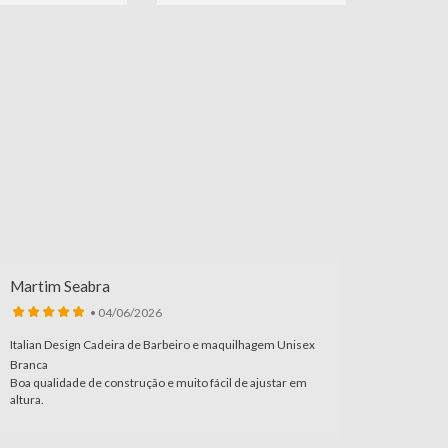
Martim Seabra
Meliss
• 04/06/2026
Italian Design Cadeira de Barbeiro e maquilhagem Unisex
Coleção 
Branca
Edição L
Boa qualidade de construção e muito fácil de ajustar em
Excelent
altura.
acabamen