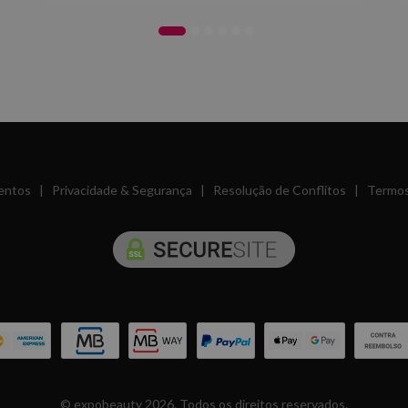
entos
|
Privacidade & Segurança
|
Resolução de Conflitos
|
Termos
© expobeauty 2026. Todos os direitos reservados.