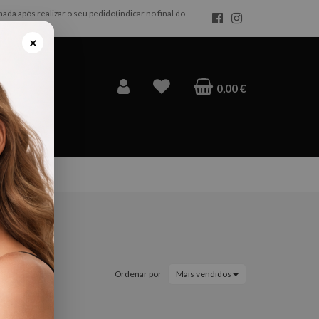
da após realizar o seu pedido(indicar no final do
×
0,00 €
ução
Ordenar por
Mais vendidos