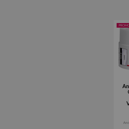
PROM
An
V
And