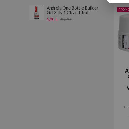
Andreia One Bottle Builder
PROM
Gel 3 IN 1 Clear 14ml
6,88 €
10,79 €
A
V
And