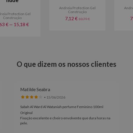
Andreia Profection Gel
Andre
Construção
reia Profection Gel
Construção
7,12 €
7
10,79 €
63 € — 15,18 €
O que dizem os nossos clientes
Matilde Seabra
• 15/06/2026
Sabah Al Ward Al Wataniah perfume Feminino 100ml
Original
Fixação excelente e cheiro envolvente que dura horas na
pele.