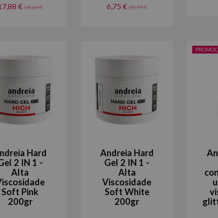
17,88 €
6,75 €
24,60 €
10,79 €
PROMOÇ
ndreia Hard
Andreia Hard
An
Gel 2 IN 1 -
Gel 2 IN 1 -
Alta
Alta
con
iscosidade
Viscosidade
u
Soft Pink
Soft White
v
200gr
200gr
glit