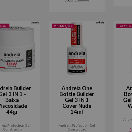
OÇÃO
PROMOÇÃO
PROMOÇ
dreia Builder
Andreia One
An
Gel 3 IN 1 -
Bottle Builder
Bot
Baixa
Gel 3 IN 1
Gel
iscosidade
Cover Nude
W
44gr
14ml
Andre
reia Profection Gel
Andreia Profection Gel
Construção
Construção
5