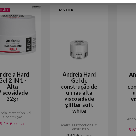
OÇÃO
SEM STOCK
ndreia Hard
Andreia Hard
An
Gel 2 IN 1 -
Gel de
Alta
construção de
con
iscosidade
unhas alta
u
22gr
viscosidade
v
glitter soft
white
reia Profection Gel
Construção
Andre
9,15 €
11,07 €
Andreia Profection Gel
Construção
9,6
9,63 €
10,79 €