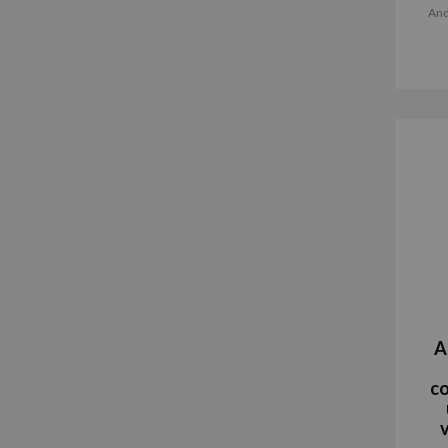
And
A
co