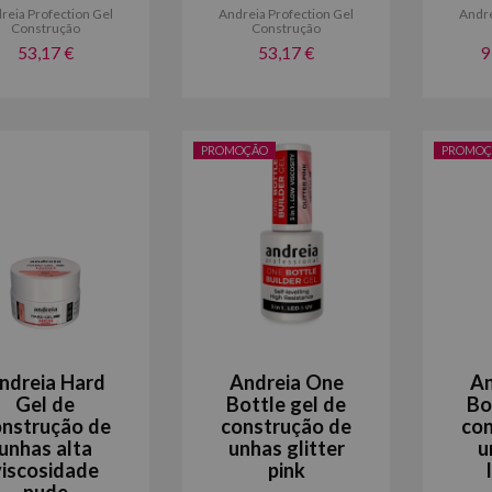
reia Profection Gel
Andreia Profection Gel
Andre
Construção
Construção
53,17 €
53,17 €
9
PROMOÇÃO
PROMOÇ
ndreia Hard
Andreia One
An
Gel de
Bottle gel de
Bo
nstrução de
construção de
con
unhas alta
unhas glitter
u
viscosidade
pink
nude