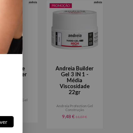
ÃO
PROMOÇÃO
dreia One
Andreia Builder
tle Builder
Gel 3 IN 1 -
el 3 IN 1
Média
lear 14ml
Viscosidade
22gr
ia Profection Gel
Construção
Andreia Profection Gel
Construção
,88 €
10,79 €
9,48 €
11,07 €
ver