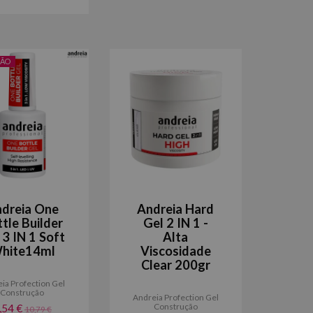
ÃO
dreia One
Andreia Hard
tle Builder
Gel 2 IN 1 -
 3 IN 1 Soft
Alta
hite14ml
Viscosidade
Clear 200gr
ia Profection Gel
Construção
Andreia Profection Gel
Construção
,54 €
10,79 €