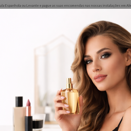
ínsula Espanhola ou Levante e pague as suas encomendas nas nossas instalações em Alma
ões
Novidades
Contactos
Barbeiro
Perfumes
al
Andreia Profection Gel Construção
reia Profection Gel Constr