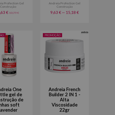
ia Profection Gel
Andreia Profection Gel
Construção
Construção
,63 €
9,63 € — 15,18 €
10,79 €
ÃO
PROMOÇÃO
dreia One
Andreia French
ttle gel de
Builder 2 IN 1 -
strução de
Alta
nhas soft
Viscosidade
lavender
22gr