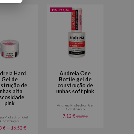
PROMOÇÃO
dreia Hard
Andreia One
Gel de
Bottle gel de
strução de
construção de
nhas alta
unhas soft pink
iscosidade
pink
Andreia Profection Gel
Construção
7,12 €
10,79 €
ia Profection Gel
Construção
3 € — 16,52 €