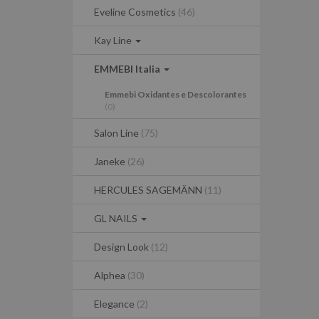
Eveline Cosmetics
(46)
Kay Line
EMMEBI Italia
Emmebi Oxidantes e Descolorantes
(0)
Salon Line
(75)
Janeke
(26)
HERCULES SAGEMÄNN
(11)
GL NAILS
Design Look
(12)
Alphea
(30)
Elegance
(2)