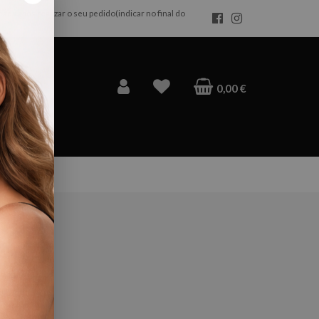
da após realizar o seu pedido(indicar no final do
×
0,00 €
ntes