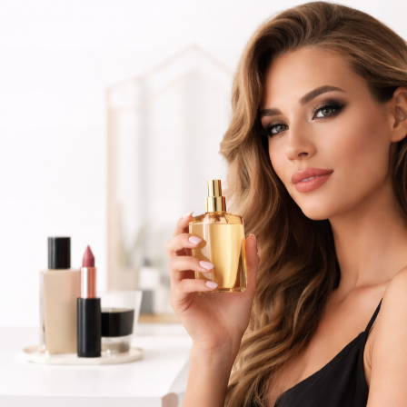
ínsula Espanhola ou Levante e pague as suas encomendas nas nossas instalações em Alma
ões
Novidades
Contactos
Barbeiro
Perfumes
Emmebi Oxidantes e Descolorantes
ebi Oxidantes e Descolora