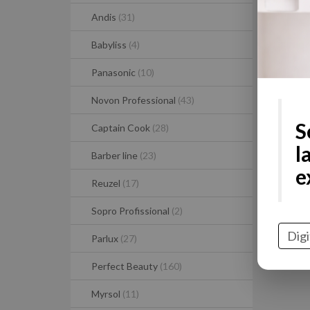
Andis
(31)
Babyliss
(4)
Panasonic
(10)
Novon Professional
(43)
Captain Cook
(28)
Barber line
(23)
S
Reuzel
(17)
l
Sopro Profissional
(2)
e
Parlux
(27)
Perfect Beauty
(160)
Myrsol
(11)