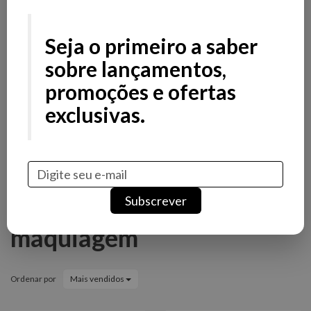
Filtros
Filtros
Seja o primeiro a saber
Preço
sobre lançamentos,
promoções e ofertas
Stock
exclusivas.
Promoção
Novidade
Marcas
Subscrever
Malas & Trolleys de
maquiagem
Ordenar por
Mais vendidos