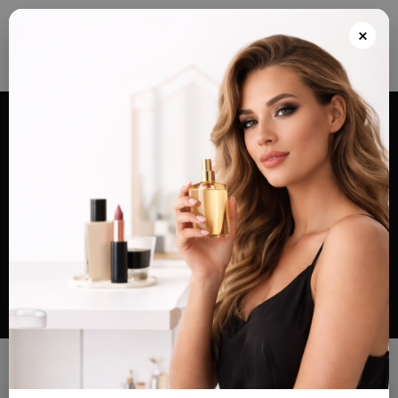
Envios grátis a partir de 100€ para Portugal e Continental e Península Espanhola
ou Levante e pague as suas encomendas nas nossas instalações em Almada
×
após realizar o seu pedido(indicar no final do pedido)
Alternar
navegação