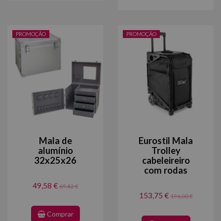
PROMOÇÃO
PROMOÇÃO
Mala de
Eurostil Mala
alumínio
Trolley
32x25x26
cabeleireiro
com rodas
49,58 €
69,42 €
153,75 €
196,00 €
Comprar