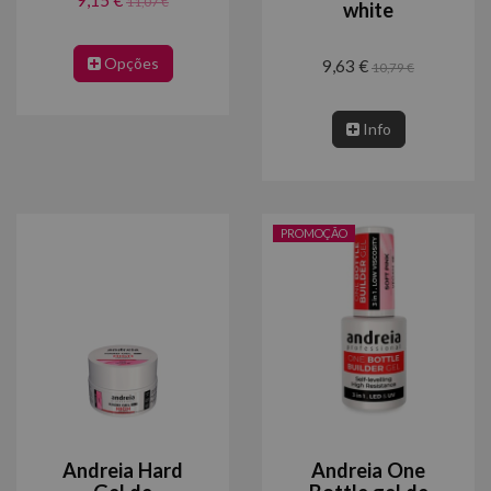
9,15 €
11,07 €
white
Opções
9,63 €
10,79 €
Info
PROMOÇÃO
Andreia Hard
Andreia One