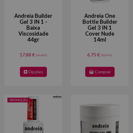
Andreia Builder
Andreia One
Gel 3 IN 1 -
Bottle Builder
Baixa
Gel 3 IN 1
Viscosidade
Cover Nude
44gr
14ml
17,88 €
6,75 €
24,60 €
10,79 €
Opções
Comprar
PROMOÇÃO