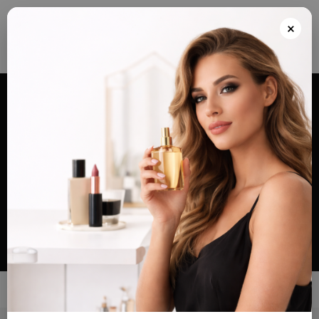
Envios grátis a partir de 100€ para Portugal e Continental e Península Espanhola
ou Levante e pague as suas encomendas nas nossas instalações em Almada
×
após realizar o seu pedido(indicar no final do pedido)
Alternar
navegação