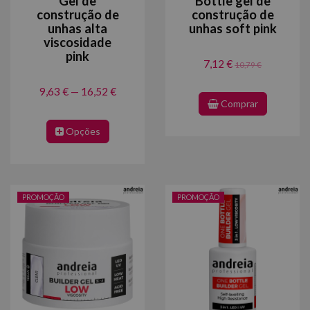
Gel de
Bottle gel de
construção de
construção de
unhas alta
unhas soft pink
viscosidade
pink
7,12 €
10,79 €
9,63 € — 16,52 €
Comprar
Opções
PROMOÇÃO
PROMOÇÃO