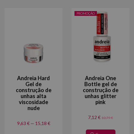
PROMOÇÃO
Andreia Hard
Andreia One
Gel de
Bottle gel de
construção de
construção de
unhas alta
unhas glitter
viscosidade
pink
nude
7,12 €
10,79 €
9,63 € — 15,18 €