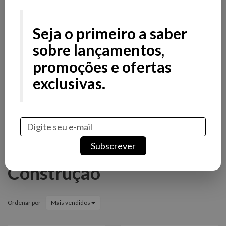
Filtros
Filtros
Seja o primeiro a saber
Preço
sobre lançamentos,
promoções e ofertas
Stock
exclusivas.
Promoção
Novidade
Marcas
Subscrever
Andreia Profection Gel
Construção
Ordenar por
Mais vendidos