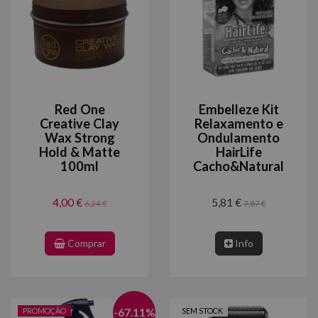
Red One
Embelleze Kit
Creative Clay
Relaxamento e
Wax Strong
Ondulamento
Hold & Matte
HairLife
100ml
Cacho&Natural
4,00 €
5,81 €
6,24 €
7,87 €
Comprar
Info
PROMOÇÃO
-
67.11
%
SEM STOCK