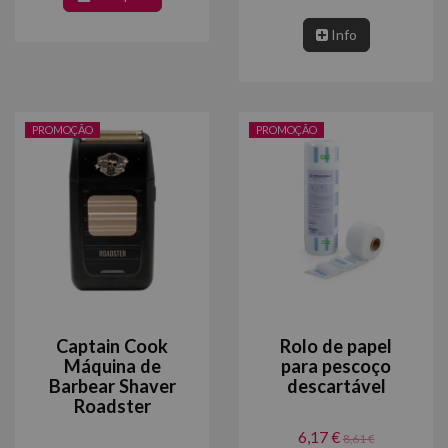
Info
PROMOÇÃO
PROMOÇÃO
Captain Cook
Rolo de papel
Máquina de
para pescoço
Barbear Shaver
descartável
Roadster
6,17 €
8,61 €