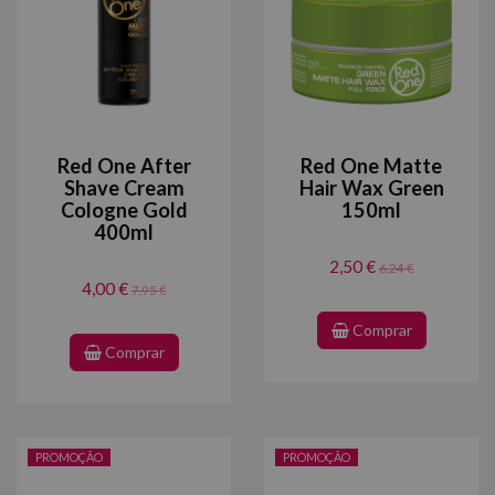
Red One After
Red One Matte
Shave Cream
Hair Wax Green
Cologne Gold
150ml
400ml
2,50 €
6,24 €
4,00 €
7,95 €
Comprar
Comprar
PROMOÇÃO
PROMOÇÃO