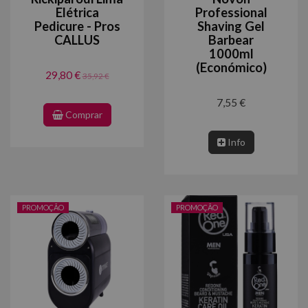
Elétrica
Professional
Pedicure - Pros
Shaving Gel
CALLUS
Barbear
1000ml
(Económico)
29,80 €
35,92 €
7,55 €
Comprar
Info
PROMOÇÃO
PROMOÇÃO