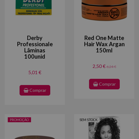
Derby
Red One Matte
Professionale
Hair Wax Argan
Lâminas
150ml
100unid
2,50 €
6,24 €
5,01 €
Comprar
Comprar
PROMOÇÃO
SEM STOCK