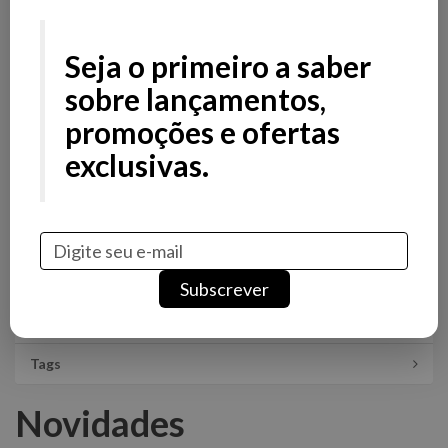
Filtros
Filtros
Seja o primeiro a saber
Preço
sobre lançamentos,
promoções e ofertas
Avaliações
exclusivas.
Stock
Promoção
Novidade
Categorias
Subscrever
Marcas
Tags
Novidades