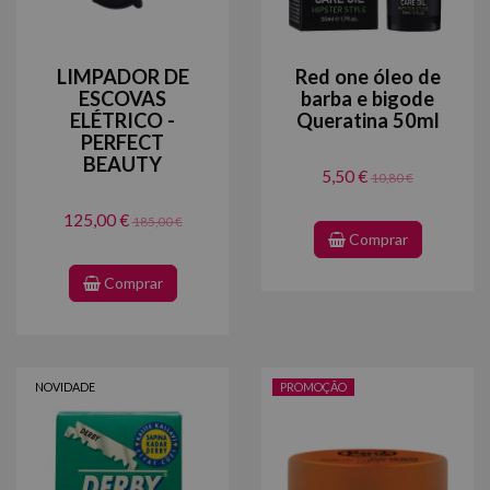
LIMPADOR DE
Red one óleo de
ESCOVAS
barba e bigode
ELÉTRICO -
Queratina 50ml
PERFECT
BEAUTY
5,50 €
10,80 €
125,00 €
185,00 €
Comprar
Comprar
NOVIDADE
PROMOÇÃO