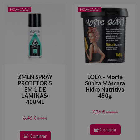
PROMOÇÃO
PROMOÇÃO
ZMEN SPRAY
LOLA - Morte
PROTETOR 5
Súbita Máscara
EM 1 DE
Hidro Nutritiva
LÂMINAS·
450g
400ML
7,26 €
19,00 €
6,46 €
8,00 €
Comprar
Comprar