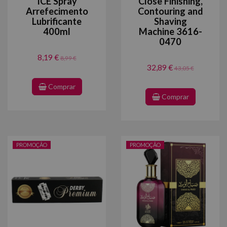
ICE Spray
Close Finishing,
Arrefecimento
Contouring and
Lubrificante
Shaving
400ml
Machine 3616-
0470
8,19 €
8,99 €
32,89 €
43,05 €
Comprar
Comprar
PROMOÇÃO
PROMOÇÃO