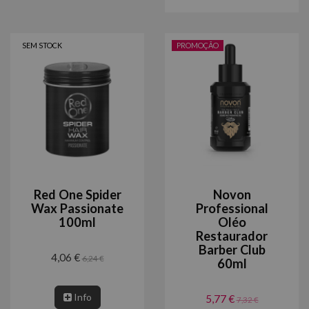
SEM STOCK
PROMOÇÃO
Red One Spider
Novon
Wax Passionate
Professional
100ml
Oléo
Restaurador
Barber Club
4,06 €
6,24 €
60ml
Info
5,77 €
7,32 €