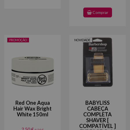
Comprar
PROMOÇÃO
NOVIDADE
Red One Aqua
BABYLISS
Hair Wax Bright
CABEÇA
White 150ml
COMPLETA
SHAVER [
COMPATÍVEL ]
2,50 €
6,24 €