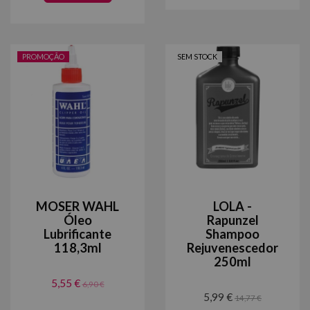
PROMOÇÃO
SEM STOCK
MOSER WAHL
LOLA -
Óleo
Rapunzel
Lubrificante
Shampoo
118,3ml
Rejuvenescedor
250ml
5,55 €
6,90 €
5,99 €
14,77 €