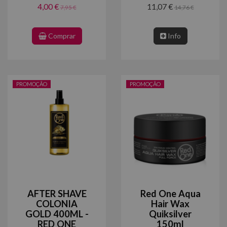
4,00 €
11,07 €
7,95 €
14,76 €
Comprar
Info
PROMOÇÃO
PROMOÇÃO
AFTER SHAVE
Red One Aqua
COLONIA
Hair Wax
GOLD 400ML -
Quiksilver
RED ONE
150ml