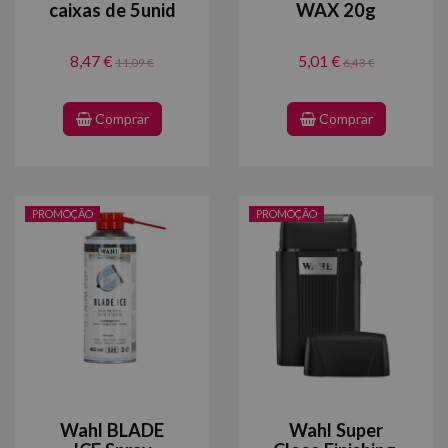
caixas de 5unid
WAX 20g
8,47 €
5,01 €
11,09 €
6,43 €
Comprar
Comprar
PROMOÇÃO
PROMOÇÃO
Wahl BLADE
Wahl Super