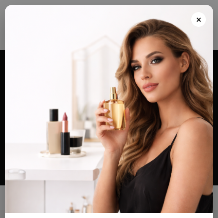
Envios grátis a partir de 100€ para Portugal e Continental e Península Espanhola
ou Levante e pague as suas encomendas nas nossas instalações em Almada
×
após realizar o seu pedido(indicar no final do pedido)
Alternar
navegação