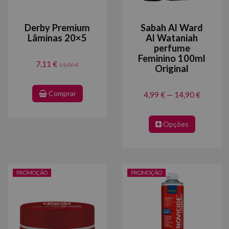
Derby Premium
Sabah Al Ward
Lâminas 20×5
Al Wataniah
perfume
Feminino 100ml
7,11 €
11,00 €
Original
Comprar
4,99 € — 14,90 €
Opções
PROMOÇÃO
PROMOÇÃO