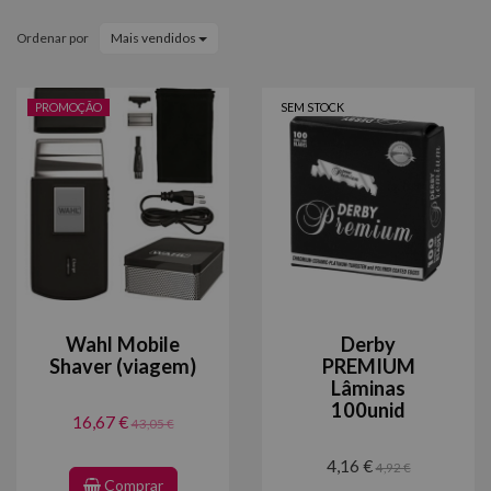
Ordenar por
Mais vendidos
PROMOÇÃO
SEM STOCK
Wahl Mobile
Derby
Shaver (viagem)
PREMIUM
Lâminas
100unid
16,67 €
43,05 €
4,16 €
4,92 €
Comprar