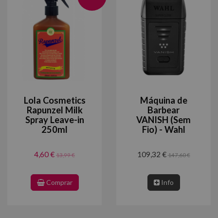
Lola Cosmetics
Máquina de
Rapunzel Milk
Barbear
Spray Leave-in
VANISH (Sem
250ml
Fio) - Wahl
4,60 €
109,32 €
13,99 €
147,60 €
Comprar
Info