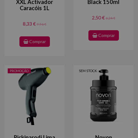
XXL Activador
Black 150ml
Caracóis 1L
2,50 €
6,24 €
8,33 €
9,96 €
Comprar
Comprar
PROMOÇÃO
SEM STOCK
Rickiparodi Lima
Novon