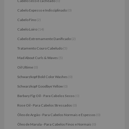
Cabelo seco e cacheado
(0)
Cabelo Expesso e Indisciplinado
(0)
Cabelo Fino
(2)
Cabelo Loiro
(14)
Cabelo Extremamente Danificado
(2)
Tratamento Couro Cabeludo
(5)
Mad About Curls & Waves
(5)
Oil Ultime
(0)
Schwarzkopf Bold Color Washes
(0)
Schwarzkopf Goodbye Yellow
(0)
Barbary Fig Oil - Para Cabelos Secos
(0)
Rose Oil - Para Cabelos Stressados
(0)
Óleo de Argão - Para Cabelos Normais e Espessos
(0)
Óleo de Marula - Para Cabelos Finos e Normais
(0)