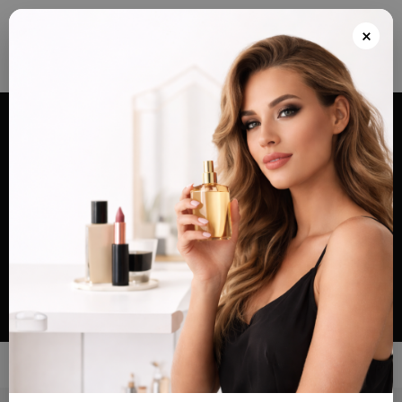
Envios grátis a partir de 100€ para Portugal e Continental e Península Espanhola
ou Levante e pague as suas encomendas nas nossas instalações em Almada
×
após realizar o seu pedido(indicar no final do pedido)
Alternar
navegação