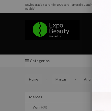
Envios grátis a partir de 100€ para Portugal e Continental e Pen
pedido)
Categorias
Promoç
Home
Marcas
Andreia Professi
Acr
Marcas
Marcas
Wahl
(68)