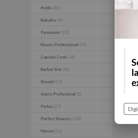
Andis
(31)
Babyliss
(4)
Panasonic
(10)
Novon Professional
(43)
Captain Cook
(28)
Barber line
(23)
S
Reuzel
(17)
l
Sopro Profissional
(2)
e
Parlux
(27)
Perfect Beauty
(160)
Myrsol
(11)