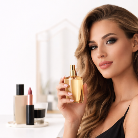
ínsula Espanhola ou Levante e pague as suas encomendas nas nossas instalações em Alma
ões
Novidades
Contactos
Barbeiro
Perfumes
onal
Acrílico Andreia
ílico Andreia