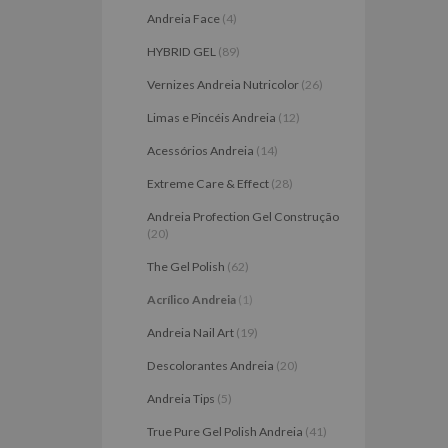
Andreia Face
(4)
HYBRID GEL
(89)
Vernizes Andreia Nutricolor
(26)
Limas e Pincéis Andreia
(12)
Acessórios Andreia
(14)
Extreme Care & Effect
(28)
Andreia Profection Gel Construção
(20)
The Gel Polish
(62)
Acrílico Andreia
(1)
Andreia Nail Art
(19)
Descolorantes Andreia
(20)
Andreia Tips
(5)
True Pure Gel Polish Andreia
(41)