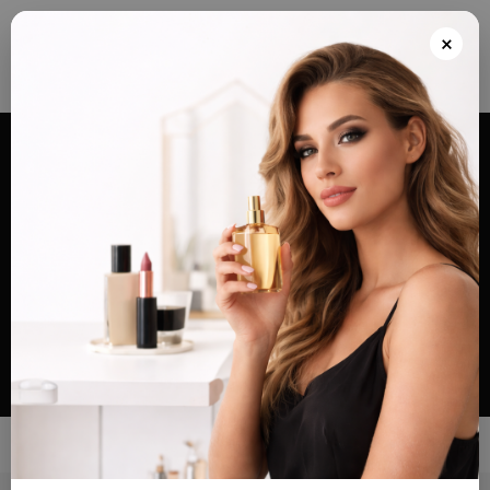
Envios grátis a partir de 100€ para Portugal e Continental e Península Espanhola
ou Levante e pague as suas encomendas nas nossas instalações em Almada
×
após realizar o seu pedido(indicar no final do pedido)
Alternar
navegação