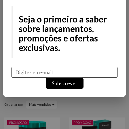
Filtros
Filtros
Seja o primeiro a saber
Preço
sobre lançamentos,
promoções e ofertas
Stock
exclusivas.
Promoção
Novidade
Marcas
Subscrever
Santo Black Poderoso
Ordenar por
Mais vendidos
PROMOÇÃO
PROMOÇÃO