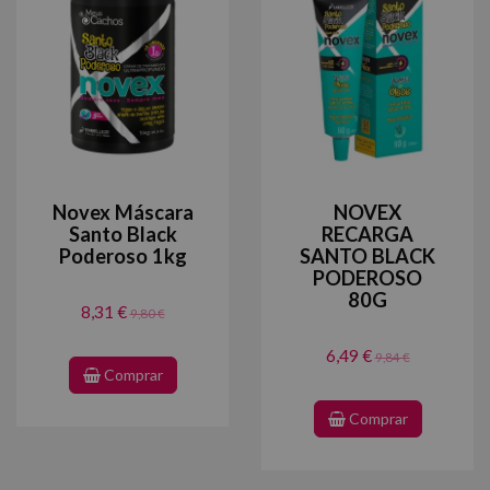
Novex Máscara
NOVEX
Santo Black
RECARGA
Poderoso 1kg
SANTO BLACK
PODEROSO
80G
8,31 €
9,80 €
6,49 €
9,84 €
Comprar
Comprar