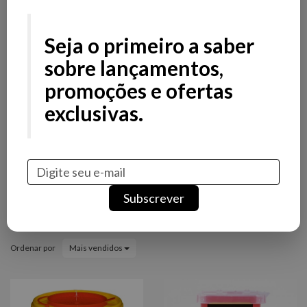
Filtros
Filtros
Seja o primeiro a saber
Preço
sobre lançamentos,
promoções e ofertas
Stock
exclusivas.
Promoção
Novidade
Acessórios de Manicure e
Subscrever
Pedicure
Ordenar por
Mais vendidos