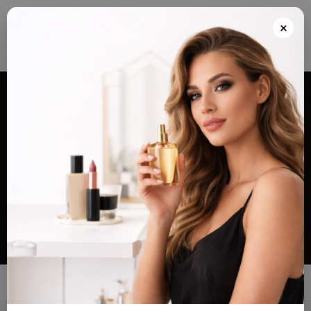
Envios grátis a partir de 100€ para Portugal e Continental e Península Espanhola
ou Levante e pague as suas encomendas nas nossas instalações em Almada
×
após realizar o seu pedido(indicar no final do pedido)
Alternar
navegação