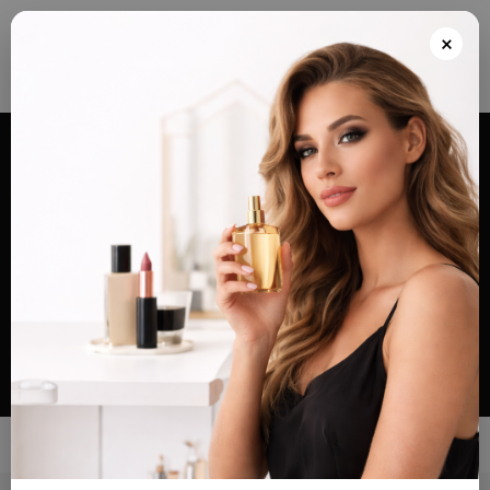
Envios grátis a partir de 100€ para Portugal e Continental e Península Espanhola
ou Levante e pague as suas encomendas nas nossas instalações em Almada
×
após realizar o seu pedido(indicar no final do pedido)
Alternar
navegação