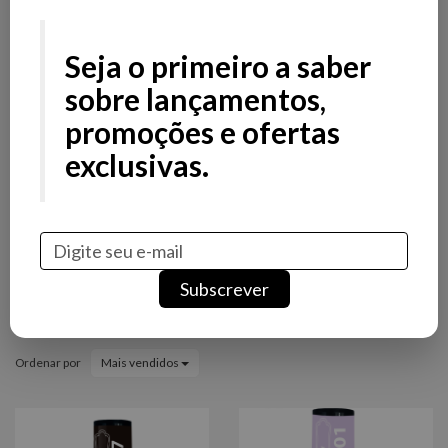
Filtros
Filtros
Seja o primeiro a saber
Preço
sobre lançamentos,
promoções e ofertas
Stock
exclusivas.
Promoção
Novidade
Marcas
Subscrever
Verniz de Gel Purple
Ordenar por
Mais vendidos