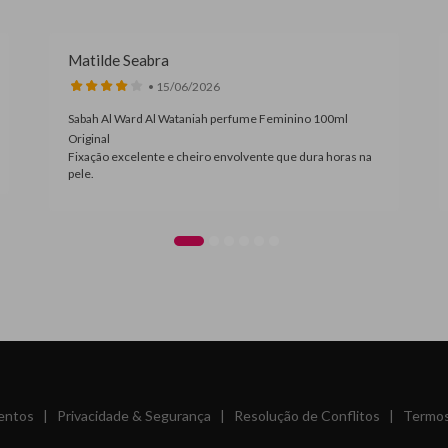
Matilde Seabra
• 15/06/2026
Sabah Al Ward Al Wataniah perfume Feminino 100ml
Original
Fixação excelente e cheiro envolvente que dura horas na
pele.
entos
|
Privacidade & Segurança
|
Resolução de Conflitos
|
Termos