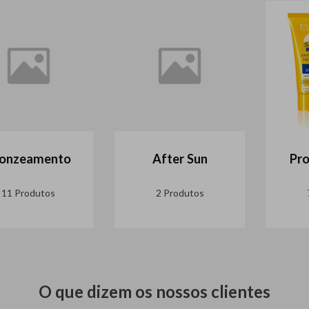
onzeamento
After Sun
Pro
eja o primeiro a saber sobre
ançamentos, promoções e ofertas
11 Produtos
2 Produtos
xclusivas.
Subscre
O que dizem os nossos clientes