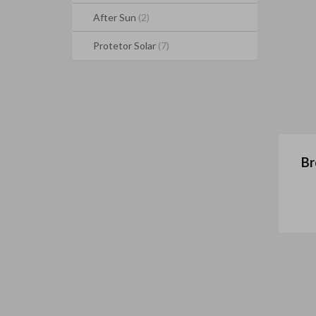
After Sun
(2)
Protetor Solar
(7)
Br
S
l
e