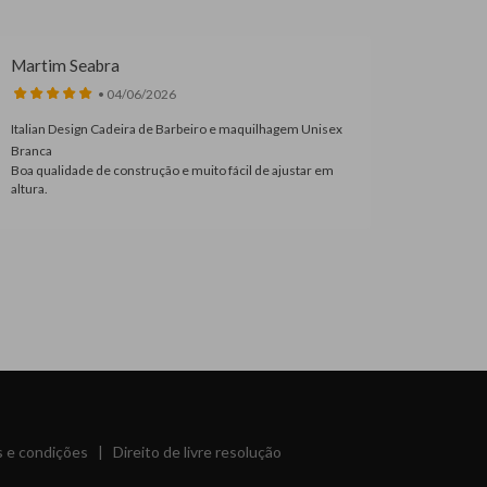
Martim Seabra
Meliss
• 04/06/2026
Italian Design Cadeira de Barbeiro e maquilhagem Unisex
Coleção 
Branca
Edição L
Boa qualidade de construção e muito fácil de ajustar em
Excelent
altura.
acabamen
 e condições
|
Direito de livre resolução