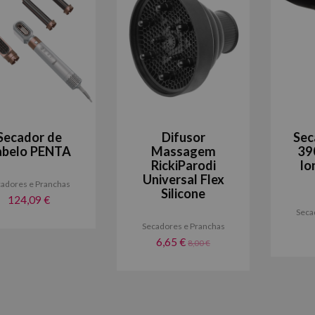
Secador de
Difusor
Sec
abelo PENTA
Massagem
39
RickiParodi
Io
Universal Flex
adores e Pranchas
Silicone
124,09 €
Seca
Secadores e Pranchas
6,65 €
8,00 €