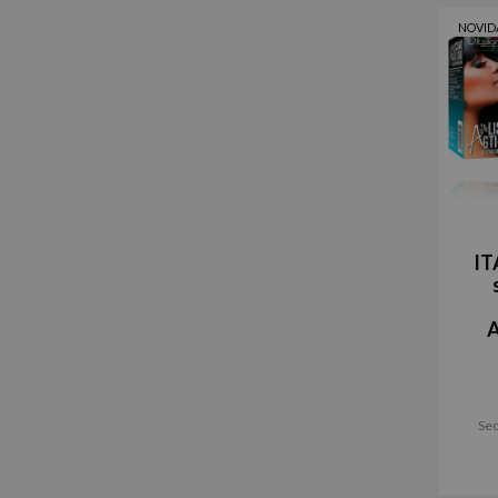
NOVID
IT
A
Sec