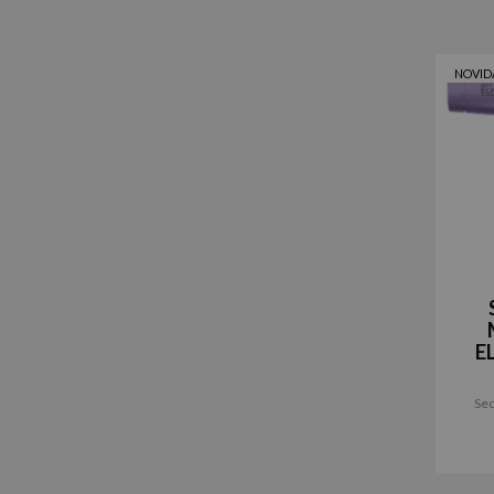
NOVID
E
Sec