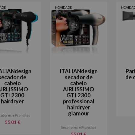
ADE
NOVIDADE
NOVIDA
ALIANdesign
ITALIANdesign
Par
secador de
secador de
de 
cabelo
cabelo
IRLISSIMO
AIRLISSIMO
GTI 2300
GTI 2300
hairdryer
professional
hairdryer
glamour
adores e Pranchas
55,01 €
Secadores e Pranchas
55,01 €