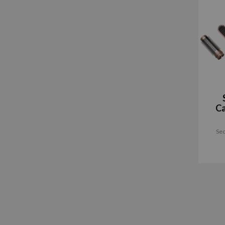
C
Sec