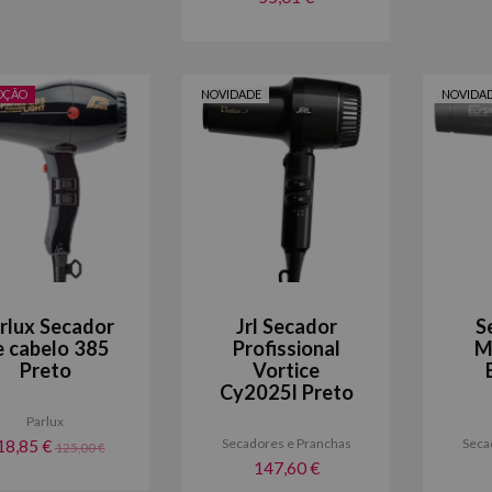
OÇÃO
NOVIDADE
NOVIDA
rlux Secador
Jrl Secador
S
e cabelo 385
Profissional
M
Preto
Vortice
Cy2025l Preto
Parlux
Secadores e Pranchas
Seca
18,85 €
125,00 €
147,60 €