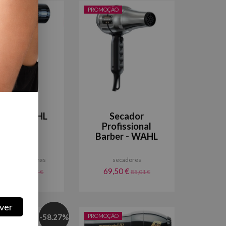
ÃO
PROMOÇÃO
cador WAHL
Secador
Vanquish
Profissional
Digital
Barber - WAHL
dores e Pranchas
secadores
5,00 €
69,50 €
142,07 €
85,01 €
ver
CK
-
58.27
%
PROMOÇÃO