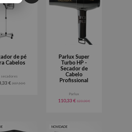
cador de pé
Parlux Super
ra Cabelos
Turbo HP -
Secador de
Cabelo
secadores
Profissional
8,33 €
307,50 €
Parlux
110,33 €
123,00 €
DE
NOVIDADE