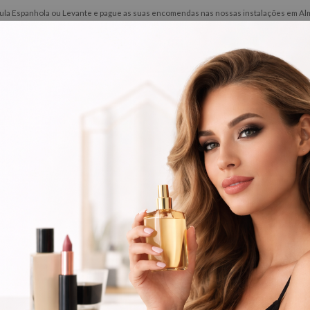
ínsula Espanhola ou Levante e pague as suas encomendas nas nossas instalações em Alma
ões
Novidades
Contactos
Barbeiro
Perfumes
adores