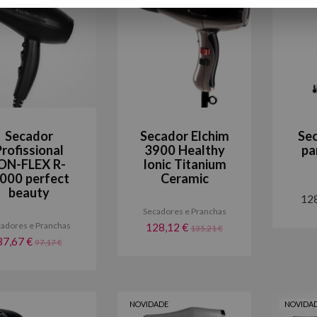
Secador
Secador Elchim
Se
Profissional
3900 Healthy
pa
ON-FLEX R-
Ionic Titanium
.000 perfect
Ceramic
beauty
12
Secadores e Pranchas
adores e Pranchas
128,12 €
135,21 €
37,67 €
97,17 €
NOVIDADE
NOVIDA