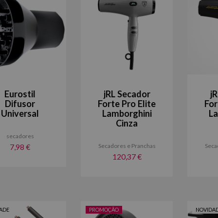
Eurostil
jRL Secador
j
Difusor
Forte Pro Elite
For
Universal
Lamborghini
La
Cinza
secadores
Secadores e Pranchas
Seca
7,98 €
120,37 €
ADE
PROMOÇÃO
NOVIDA