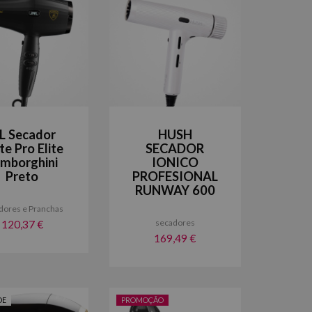
RL Secador
HUSH
te Pro Elite
SECADOR
mborghini
IONICO
Preto
PROFESIONAL
RUNWAY 600
dores e Pranchas
secadores
120,37 €
169,49 €
DE
PROMOÇÃO