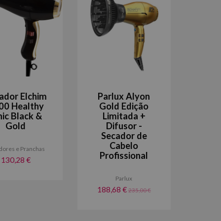
ador Elchim
Parlux Alyon
00 Healthy
Gold Edição
nic Black &
Limitada +
Gold
Difusor -
Secador de
Cabelo
dores e Pranchas
Profissional
130,28 €
Parlux
188,68 €
235,00 €