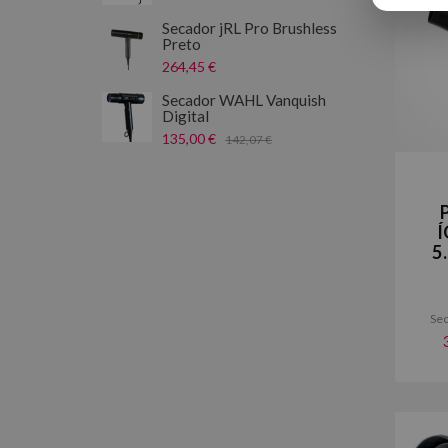
Secador jRL Pro Brushless
Preto
264,45 €
Secador WAHL Vanquish
Digital
135,00 €
142,07 €
Í
5
Sec