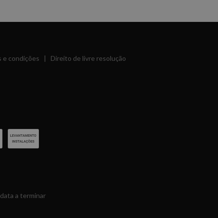
 e condições
|
Direito de livre resolução
data a terminar