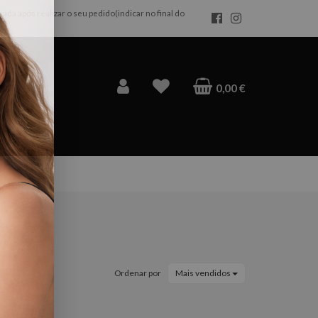
da após realizar o seu pedido(indicar no final do
×
0,00 €
Ordenar por
Mais vendidos