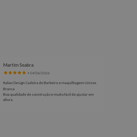
Martim Seabra
Meliss
• 04/06/2026
Italian Design Cadeira de Barbeiro e maquilhagem Unisex
Coleção 
Branca
Edição L
Boa qualidade de construção e muito fácil de ajustar em
Excelent
altura.
acabamen