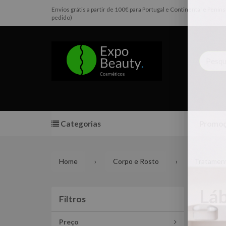
Envios grátis a partir de 100€ para Portugal e Continental e Pen
pedido)
Categorias
Promoç
Home
Corpo e Rosto
Tratament
Láb
Filtros
Filtros
Preço