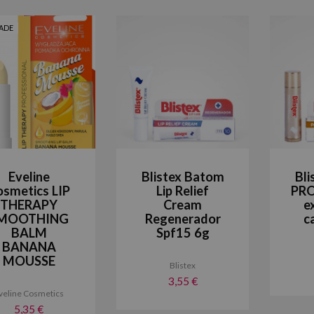
ADE
Eveline
Blistex Batom
Bl
osmetics LIP
Lip Relief
PRO
THERAPY
Cream
e
MOOTHING
Regenerador
c
BALM
Spf15 6g
BANANA
MOUSSE
Blistex
3,55 €
veline Cosmetics
5,35 €