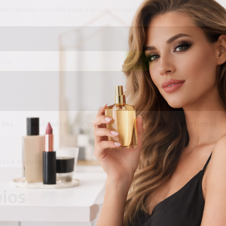
ínsula Espanhola ou Levante e pague as suas encomendas nas nossas instalações em Alma
ões
Novidades
Contactos
Barbeiro
Perfumes
os e cuidados
Lábios
ios