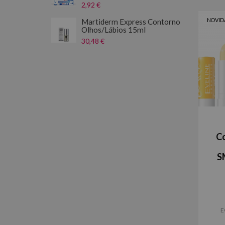
2,92 €
NOVID
Martiderm Express Contorno
Olhos/Lábios 15ml
30,48 €
C
S
E