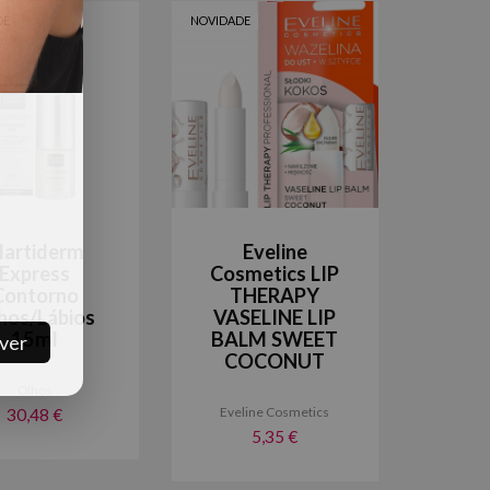
DE
NOVIDADE
artiderm
Eveline
Express
Cosmetics LIP
Contorno
THERAPY
hos/Lábios
VASELINE LIP
15ml
BALM SWEET
COCONUT
Olhos
Eveline Cosmetics
30,48 €
5,35 €
ver