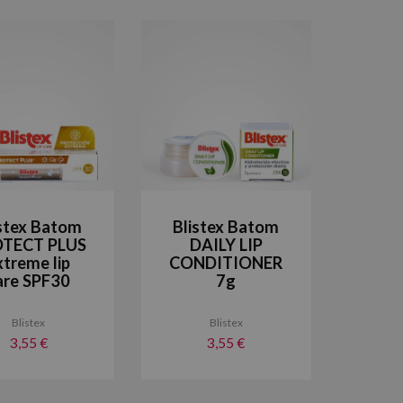
istex Batom
Blistex Batom
TECT PLUS
DAILY LIP
xtreme lip
CONDITIONER
are SPF30
7g
Blistex
Blistex
3,55 €
3,55 €