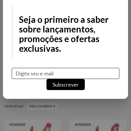
Filtros
Filtros
Seja o primeiro a saber
Preço
sobre lançamentos,
promoções e ofertas
Stock
exclusivas.
Promoção
Novidade
Marcas
Subscrever
Gloss Andreia
Ordenar por
Mais vendidos
NOVIDADE
NOVIDADE