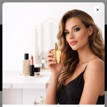
Envios grátis a partir de 100€ para Portugal e Continental e Península Espanhola
ou Levante e pague as suas encomendas nas nossas instalações em Almada
×
após realizar o seu pedido(indicar no final do pedido)
Alternar
navegação