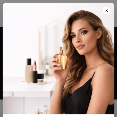
Envios grátis a partir de 100€ para Portugal e Continental e Península Espanhola
ou Levante e pague as suas encomendas nas nossas instalações em Almada
×
após realizar o seu pedido(indicar no final do pedido)
Alternar
navegação