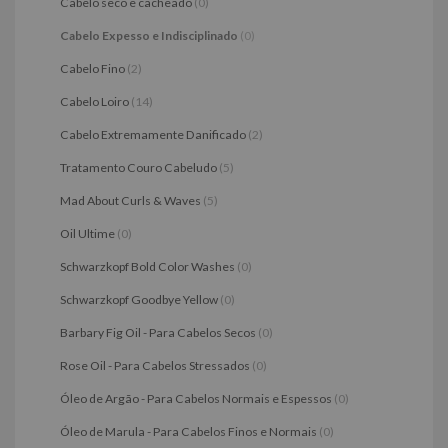
Cabelo seco e cacheado
(0)
Cabelo Expesso e Indisciplinado
(0)
Cabelo Fino
(2)
Cabelo Loiro
(14)
Cabelo Extremamente Danificado
(2)
Tratamento Couro Cabeludo
(5)
Mad About Curls & Waves
(5)
Oil Ultime
(0)
Schwarzkopf Bold Color Washes
(0)
Schwarzkopf Goodbye Yellow
(0)
Barbary Fig Oil - Para Cabelos Secos
(0)
Rose Oil - Para Cabelos Stressados
(0)
Óleo de Argão - Para Cabelos Normais e Espessos
(0)
Óleo de Marula - Para Cabelos Finos e Normais
(0)