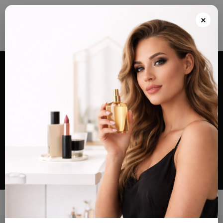
Envios grátis a partir de 100€ para Portugal e Continental e Península Espanhola
ou Levante e pague as suas encomendas nas nossas instalações em Almada
×
após realizar o seu pedido(indicar no final do pedido)
Alternar
navegação