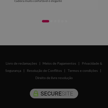
Cadeira muito confortável e elegante
Livro de reclamações
|
Meios de Pagamentos
|
Privacidade &
Segurança
|
Resolução de Conflitos
|
Termos e condições
|
Direito de livre resolução