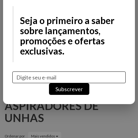
Filtros
Filtros
Seja o primeiro a saber
Preço
sobre lançamentos,
promoções e ofertas
Avaliações
exclusivas.
Stock
Promoção
Novidade
Marcas
Subscrever
ASPIRADORES DE
UNHAS
Ordenar por
Mais vendidos