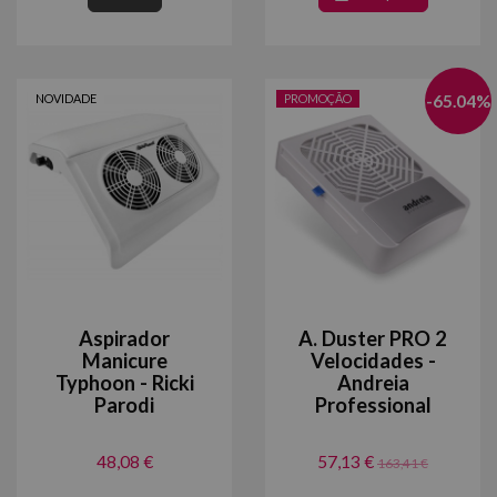
NOVIDADE
PROMOÇÃO
-
65.04
%
Aspirador
A. Duster PRO 2
Manicure
Velocidades -
Typhoon - Ricki
Andreia
Parodi
Professional
48,08 €
57,13 €
163,41 €