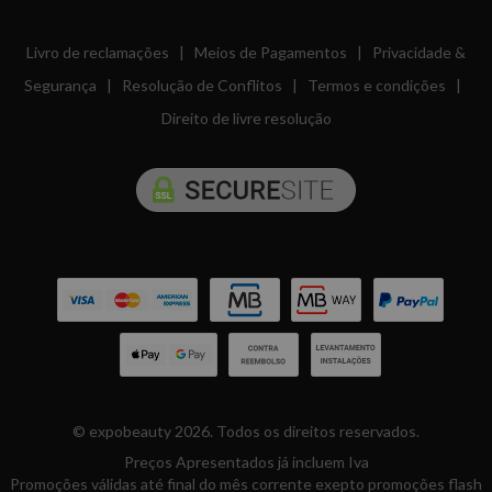
Livro de reclamações
|
Meios de Pagamentos
|
Privacidade &
Segurança
|
Resolução de Conflitos
|
Termos e condições
|
Direito de livre resolução
© expobeauty 2026. Todos os direitos reservados.
Preços Apresentados já incluem Iva
Promoções válidas até final do mês corrente exepto promoções flash