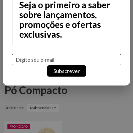
Filtros
Filtros
Seja o primeiro a saber
Preço
sobre lançamentos,
promoções e ofertas
Stock
exclusivas.
Promoção
Novidade
Marcas
Subscrever
Pó Compacto
Ordenar por
Mais vendidos
PROMOÇÃO