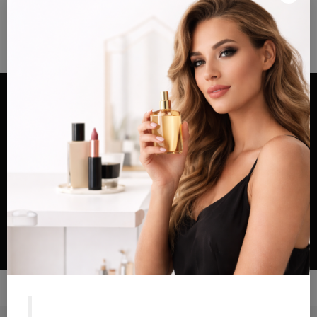
Envios grátis a partir de 100€ para Portugal e Continental e Península Espanhola
ou Levante e pague as suas encomendas nas nossas instalações em Almada
×
após realizar o seu pedido(indicar no final do pedido)
Alternar
navegação