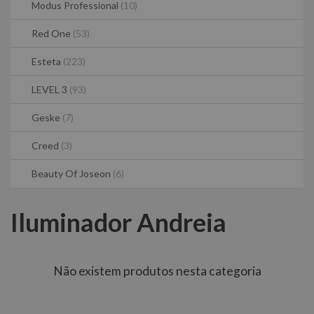
Modus Professional
(10)
Red One
(53)
Esteta
(223)
LEVEL 3
(93)
Geske
(7)
Creed
(3)
Beauty Of Joseon
(6)
Iluminador Andreia
Não existem produtos nesta categoria