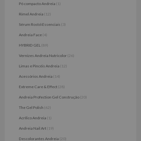
Pó compacto Andreia
(1)
Rimel Andreia
(12)
Sérum Rosto\Essenciais
(3)
Andreia Face
(4)
HYBRID GEL
(89)
Vernizes Andreia Nutricolor
(26)
Limas e Pincéis Andreia
(12)
Acessórios Andreia
(14)
Extreme Care & Effect
(28)
Andreia Profection Gel Construção
(20)
The Gel Polish
(62)
Acrílico Andreia
(1)
Andreia Nail Art
(19)
Descolorantes Andreia
(20)