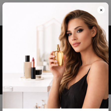
Envios grátis a partir de 100€ para Portugal e Continental e Península Espanhola
ou Levante e pague as suas encomendas nas nossas instalações em Almada
×
após realizar o seu pedido(indicar no final do pedido)
Alternar
navegação