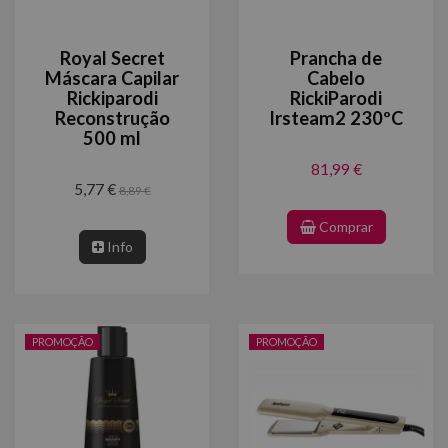
Royal Secret
Prancha de
Máscara Capilar
Cabelo
Rickiparodi
RickiParodi
Reconstrução
Irsteam2 230ºC
500 ml
81,99 €
5,77 €
8,89 €
Comprar
Info
PROMOÇÃO
PROMOÇÃO