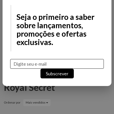
Filtros
Filtros
Seja o primeiro a saber
Preço
sobre lançamentos,
promoções e ofertas
Avaliações
exclusivas.
Stock
Promoção
Novidade
Marcas
Subscrever
Royal Secret
Ordenar por
Mais vendidos