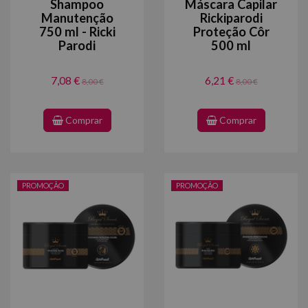
Shampoo
Máscara Capilar
Manutenção
Rickiparodi
750 ml - Ricki
Proteção Côr
Parodi
500 ml
7,08 €
6,21 €
8,00 €
8,00 €
Comprar
Comprar
PROMOÇÃO
PROMOÇÃO