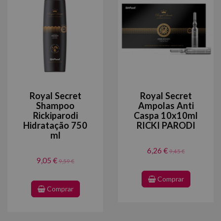
Royal Secret
Royal Secret
Shampoo
Ampolas Anti
Rickiparodi
Caspa 10x10ml
Hidratação 750
RICKI PARODI
ml
6,26 €
9,45 €
9,05 €
9,59 €
Comprar
Comprar