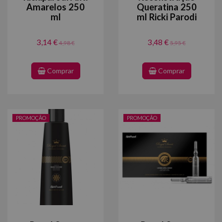
Amarelos 250
Queratina 250
ml
ml Ricki Parodi
3,14 €
3,48 €
4,98 €
5,95 €
Comprar
Comprar
PROMOÇÃO
PROMOÇÃO