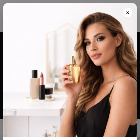
Envios grátis a partir de 100€ para Portugal e Continental e Península Espanhola
ou Levante e pague as suas encomendas nas nossas instalações em Almada
×
após realizar o seu pedido(indicar no final do pedido)
Alternar
navegação