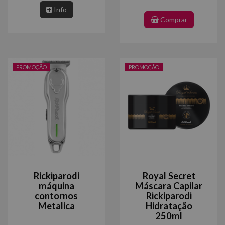
Info
Comprar
PROMOÇÃO
PROMOÇÃO
Rickiparodi
Royal Secret
máquina
Máscara Capilar
contornos
Rickiparodi
Metalica
Hidratação
250ml