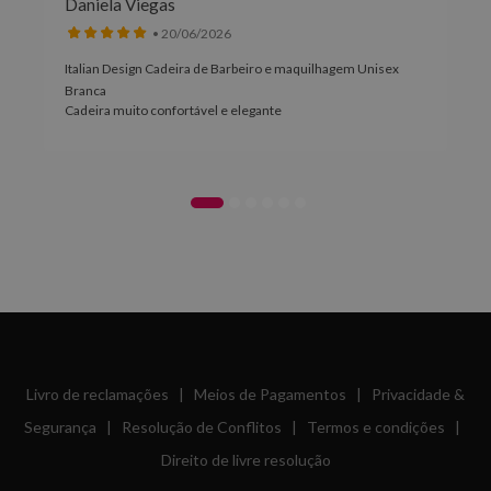
Daniela Viegas
• 20/06/2026
Italian Design Cadeira de Barbeiro e maquilhagem Unisex
Branca
Cadeira muito confortável e elegante
Livro de reclamações
|
Meios de Pagamentos
|
Privacidade &
Segurança
|
Resolução de Conflitos
|
Termos e condições
|
Direito de livre resolução