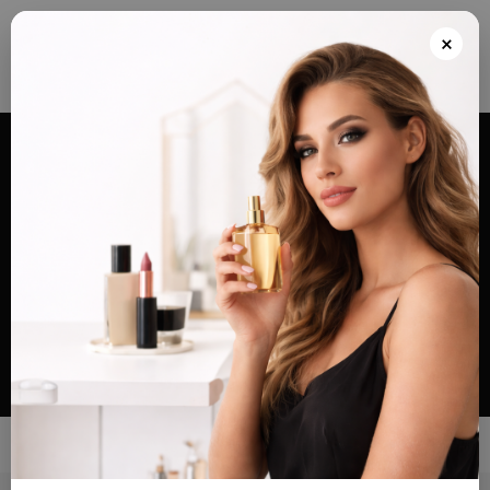
Envios grátis a partir de 100€ para Portugal e Continental e Península Espanhola
ou Levante e pague as suas encomendas nas nossas instalações em Almada
×
após realizar o seu pedido(indicar no final do pedido)
Alternar
navegação