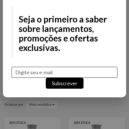
Filtros
Filtros
Seja o primeiro a saber
Preço
sobre lançamentos,
promoções e ofertas
Stock
exclusivas.
Promoção
Novidade
Marcas
Subscrever
Água de Colónia
Ordenar por
Mais vendidos
SEM STOCK
SEM STOCK