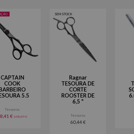
OÇÃO
SEM STOCK
CAPTAIN
Ragnar
COOK
TESOURA DE
BARBEIRO
CORTE
S
ESOURA 5.5
ROOSTER DE
6
6,5 "
Tesouras
Tesouras
8,41 €
108,49 €
60,44 €