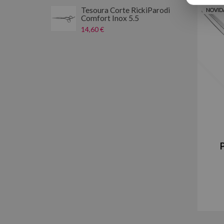
Tesoura Corte RickiParodi
NOVID
Comfort Inox 5.5
14,60 €