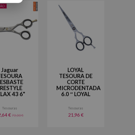
ÃO
Jaguar
LOYAL
TESOURA
TESOURA DE
ESBASTE
CORTE
PRESTYLE
MICRODENTADA
LAX 43 6"
6.0 ″ LOYAL
Tesouras
Tesouras
2,64 €
21,96 €
73,00 €