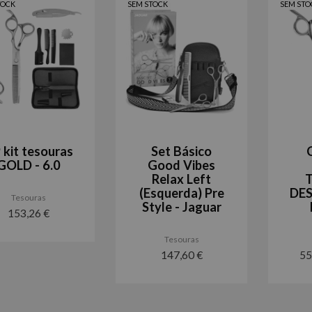
TOCK
SEM STOCK
SEM STO
 kit tesouras
Set Básico
GOLD - 6.0
Good Vibes
Relax Left
(Esquerda) Pre
DES
Tesouras
Style - Jaguar
153,26 €
Tesouras
147,60 €
55