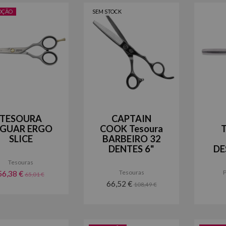
OÇÃO
SEM STOCK
TESOURA
CAPTAIN
AGUAR ERGO
COOK Tesoura
SLICE
BARBEIRO 32
DENTES 6"
DE
Tesouras
Tesouras
P
56,38 €
65,01 €
66,52 €
108,49 €