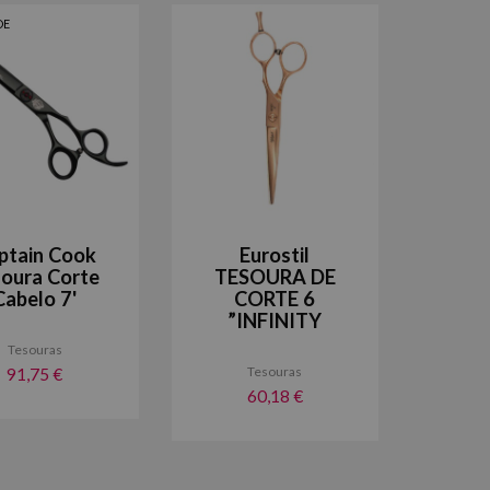
DE
ptain Cook
Eurostil
oura Corte
TESOURA DE
Cabelo 7'
CORTE 6
”INFINITY
Tesouras
Tesouras
91,75 €
60,18 €