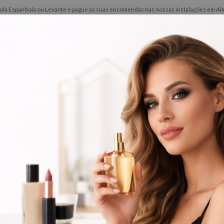
ínsula Espanhola ou Levante e pague as suas encomendas nas nossas instalações em Alma
ões
Novidades
Contactos
Barbeiro
Perfumes
ouras