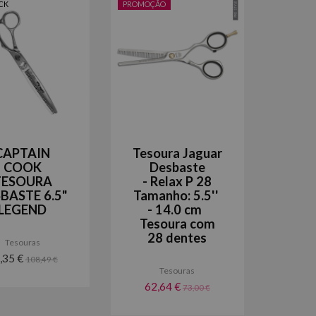
CK
PROMOÇÃO
CAPTAIN
Tesoura Jaguar
COOK
Desbaste
TESOURA
- Relax P 28
BASTE 6.5"
Tamanho: 5.5''
LEGEND
- 14.0 cm
Tesoura com
28 dentes
Tesouras
,35 €
108,49 €
Tesouras
62,64 €
73,00 €