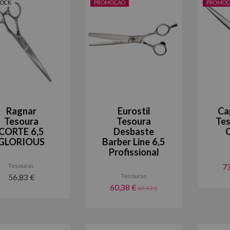
TOCK
PROMOÇÃO
PROMOÇ
Ragnar
Eurostil
Ca
Tesoura
Tesoura
Tes
CORTE 6,5
Desbaste
GLORIOUS
Barber Line 6,5
Profissional
Tesouras
7
Tesouras
56,83 €
60,38 €
69,93 €