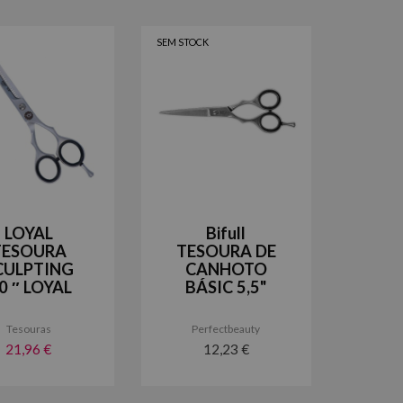
SEM STOCK
LOYAL
Bifull
TESOURA
TESOURA DE
CULPTING
CANHOTO
.0 ″ LOYAL
BÁSIC 5,5"
Tesouras
Perfectbeauty
21,96 €
12,23 €