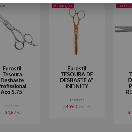
ADE
PROMOÇÃO
PROMOÇ
Eurostil
Eurostil
Tesoura
TESOURA DE
Desbaste
DESBASTE 6"
D
Profissional
INFINITY
Aço 5.75'
RE
Tesouras
Tesouras
54,96 €
65,19 €
34,87 €
6