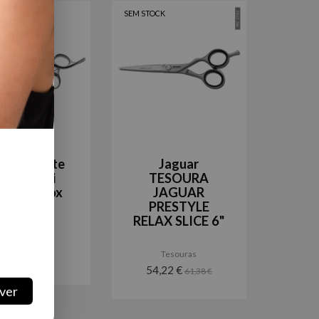
CK
SEM STOCK
oura Corte
Jaguar
ickiParodi
TESOURA
mfort Inox
JAGUAR
5.5
PRESTYLE
RELAX SLICE 6"
Tesouras
Tesouras
14,60 €
54,22 €
61,38 €
ver