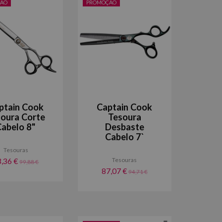
ÃO
PROMOÇÃO
ptain Cook
Captain Cook
oura Corte
Tesoura
Cabelo 8"
Desbaste
Cabelo 7`
Tesouras
Tesouras
3,36 €
99,88 €
87,07 €
94,71 €