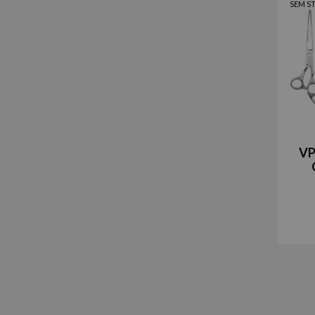
SEM S
VP