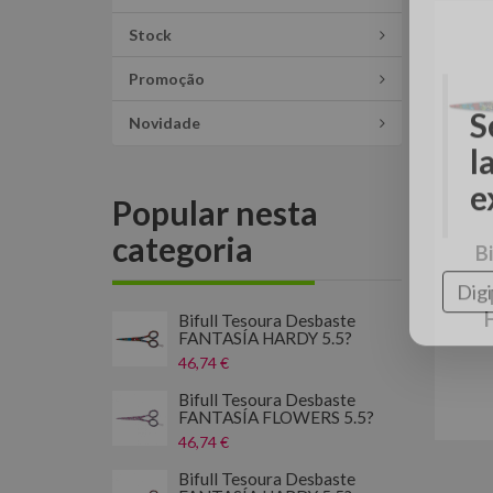
Stock
Promoção
Novidade
Popular nesta
categoria
B
S
l
Bifull Tesoura Desbaste
FANTASÍA HARDY 5.5?
e
46,74 €
Bifull Tesoura Desbaste
FANTASÍA FLOWERS 5.5?
46,74 €
Bifull Tesoura Desbaste