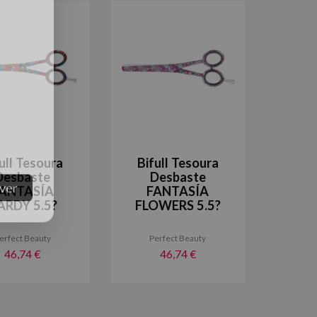
ull Tesoura
Bifull Tesoura
Desbaste
Desbaste
ANTASÍA
FANTASÍA
ARDY 5.5?
FLOWERS 5.5?
erfect Beauty
Perfect Beauty
46,74 €
46,74 €
ver