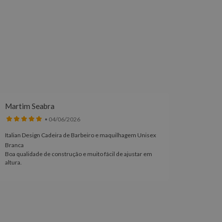
Martim Seabra
Meliss
• 04/06/2026
Italian Design Cadeira de Barbeiro e maquilhagem Unisex
Coleção 
Branca
Edição L
Boa qualidade de construção e muito fácil de ajustar em
Excelent
altura.
acabamen