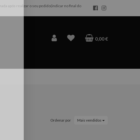
da após realizar o seu pedido(indicar no final do
×
0,00 €
Ordenar por
Mais vendidos