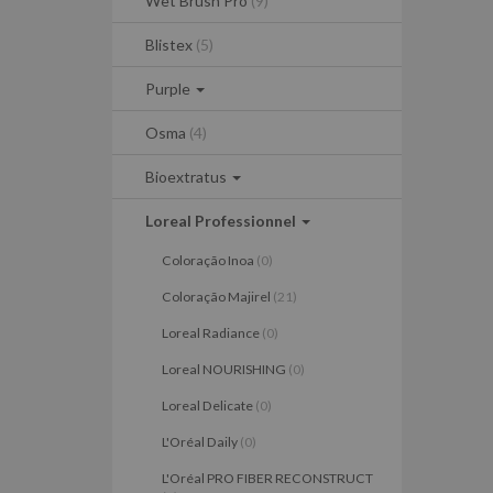
Wet Brush Pro
(9)
Blistex
(5)
Purple
Osma
(4)
Bioextratus
Loreal Professionnel
Coloração Inoa
(0)
Coloração Majirel
(21)
Loreal Radiance
(0)
Loreal NOURISHING
(0)
Loreal Delicate
(0)
L'Oréal Daily
(0)
L'Oréal PRO FIBER RECONSTRUCT