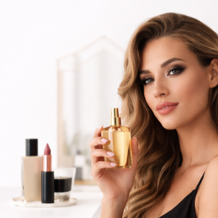
ínsula Espanhola ou Levante e pague as suas encomendas nas nossas instalações em Alma
ões
Novidades
Contactos
Barbeiro
Perfumes
nel
L'Oreal SERIOXYL
Oreal SERIOXYL