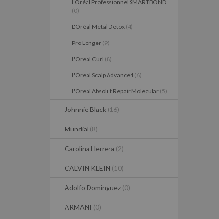
LOréal Professionnel SMARTBOND
(0)
L'Oréal Metal Detox
(4)
Pro Longer
(9)
L'Oreal Curl
(8)
L'Oreal Scalp Advanced
(6)
L'Oreal Absolut Repair Molecular
(5)
Johnnie Black
(16)
Mundial
(8)
Carolina Herrera
(2)
CALVIN KLEIN
(10)
Adolfo Dominguez
(0)
ARMANI
(0)