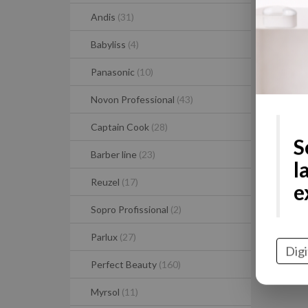
Andis
(31)
Babyliss
(4)
Panasonic
(10)
Novon Professional
(43)
Captain Cook
(28)
Barber line
(23)
S
Reuzel
(17)
l
Sopro Profissional
(2)
e
Parlux
(27)
Perfect Beauty
(160)
Myrsol
(11)