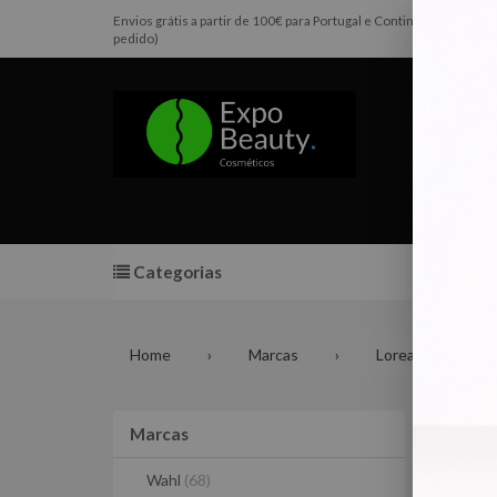
Envios grátis a partir de 100€ para Portugal e Continental e Pen
pedido)
Categorias
Promoç
Home
Marcas
Loreal Profession
L'
Marcas
Marcas
Wahl
(68)