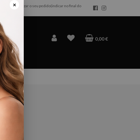
da após realizar o seu pedido(indicar no final do
×
0,00 €