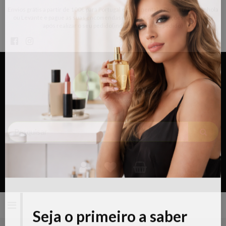
Envios grátis a partir de 100€ para Portugal e Continental e Península Espanhola
ou Levante e pague as suas encomendas nas nossas instalações em Almada
×
após realizar o seu pedido(indicar no final do pedido)
Alternar
navegação