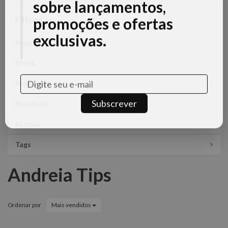
Filtros
Filtros
Seja o primeiro a saber
Preço
sobre lançamentos,
promoções e ofertas
Stock
exclusivas.
Promoção
Novidade
Marcas
Tags
Subscrever
Andreia Tips
Ordenar por
Mais vendidos