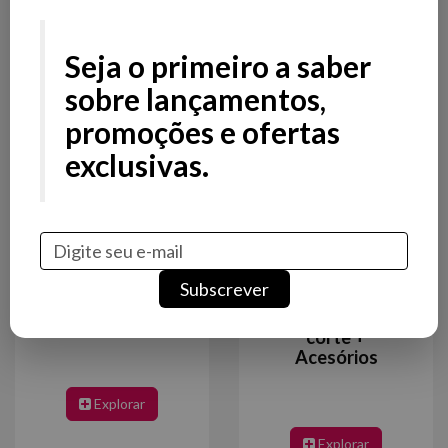
Todas as categorias
Seja o primeiro a saber
Categorias
sobre lançamentos,
promoções e ofertas
exclusivas.
Subscrever
Barbeiro
Máquinas de
corte +
Acesórios
Explorar
Explorar