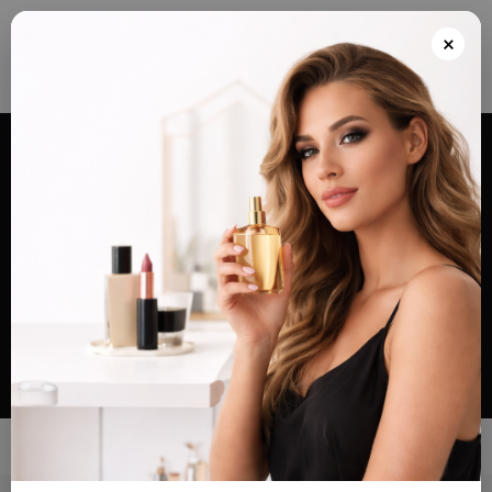
Envios grátis a partir de 100€ para Portugal e Continental e Península Espanhola
ou Levante e pague as suas encomendas nas nossas instalações em Almada
×
após realizar o seu pedido(indicar no final do pedido)
Alternar
navegação