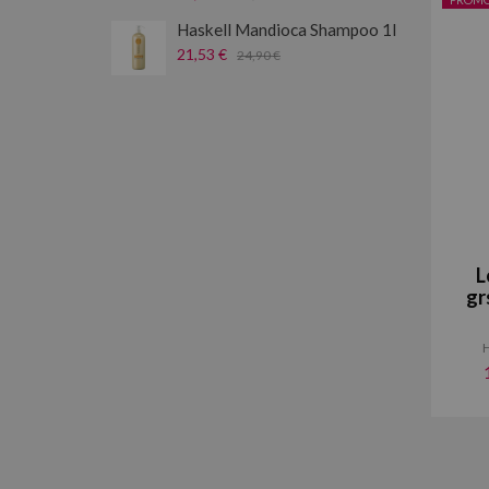
Haskell Mandioca Shampoo 1l
21,53 €
24,90 €
L
gr
H