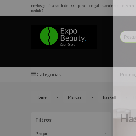
Envios grátis a partir de 100€ para Portugal e Continental e Pen
pedido)
Categorias
Promoç
Home
Marcas
haskell
H
Ha
Filtros
Filtros
Preço