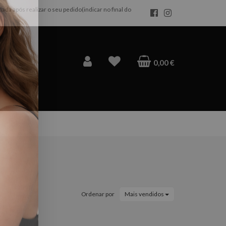
da após realizar o seu pedido(indicar no final do
×
0,00 €
Ordenar por
Mais vendidos