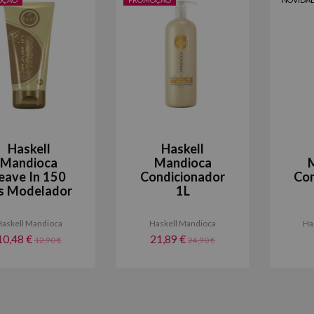
Haskell
Haskell
Mandioca
Mandioca
eave In 150
Condicionador
Con
s Modelador
1L
askell Mandioca
Haskell Mandioca
Ha
10,48 €
21,89 €
12,90 €
24,90 €