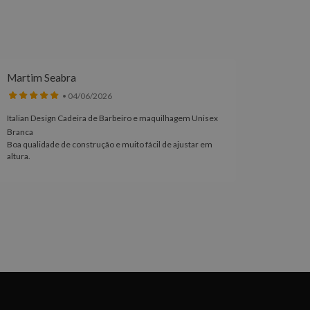
Martim Seabra
Meliss
• 04/06/2026
Italian Design Cadeira de Barbeiro e maquilhagem Unisex
Coleção 
Branca
Edição L
Boa qualidade de construção e muito fácil de ajustar em
Excelent
altura.
acabamen