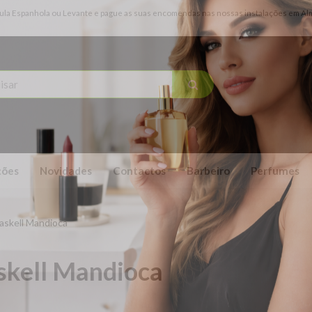
ínsula Espanhola ou Levante e pague as suas encomendas nas nossas instalações em Alma
ões
Novidades
Contactos
Barbeiro
Perfumes
askell Mandioca
skell Mandioca