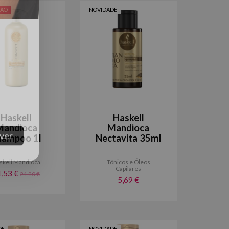
ÃO
NOVIDADE
Haskell
Haskell
Mandioca
Mandioca
hampoo 1l
Nectavita 35ml
skell Mandioca
Tónicos e Óleos
Capilares
1,53 €
24,90 €
5,69 €
ver
DE
NOVIDADE