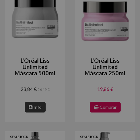
L'Oréal Liss
L'Oréal Liss
Unlimited
Unlimited
Máscara 500ml
Máscara 250ml
23,84 €
19,86 €
26,49 €
Info
Comprar
SEM STOCK
SEM STOCK