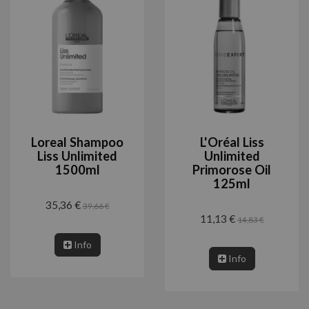
Loreal Shampoo
L'Oréal Liss
Liss Unlimited
Unlimited
1500ml
Primorose Oil
125ml
35,36 €
39,66 €
11,13 €
14,83 €
Info
Info