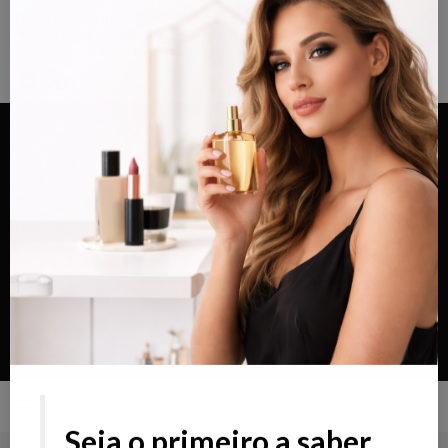
Envios grátis a partir de 100€ para Portugal e Continental e Península Espanhola
ou Levante e pague as suas encomendas nas nossas instalações em Almada
×
após realizar o seu pedido(indicar no final do pedido)
Alternar
navegação