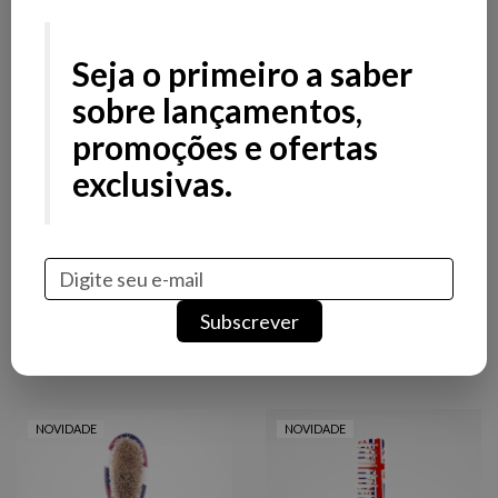
Filtros
Filtros
Seja o primeiro a saber
Preço
sobre lançamentos,
promoções e ofertas
Stock
exclusivas.
Promoção
Novidade
UNION JACK
Subscrever
Ordenar por
Mais vendidos
NOVIDADE
NOVIDADE