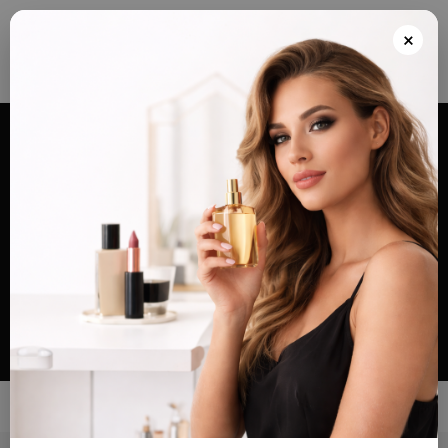
Envios grátis a partir de 100€ para Portugal e Continental e Península Espanhola
ou Levante e pague as suas encomendas nas nossas instalações em Almada
×
após realizar o seu pedido(indicar no final do pedido)
Alternar
navegação