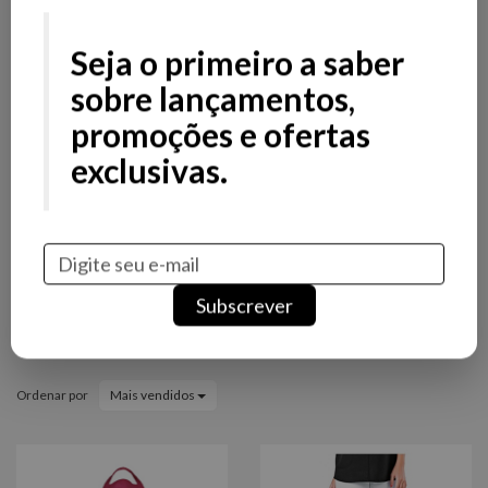
Filtros
Filtros
Seja o primeiro a saber
Preço
sobre lançamentos,
promoções e ofertas
Stock
exclusivas.
Promoção
Novidade
Marcas
Subscrever
Vestuário Profissional
Ordenar por
Mais vendidos