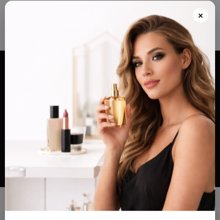
Envios grátis a partir de 100€ para Portugal e Continental e Península Espanhola
ou Levante e pague as suas encomendas nas nossas instalações em Almada
×
após realizar o seu pedido(indicar no final do pedido)
Alternar
navegação