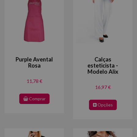
Purple Avental
Calças
Rosa
esteticista -
Modelo Alix
11,78 €
16,97 €
Comprar
Opções