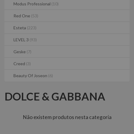
Modus Professional
(10)
Red One
(53)
Esteta
(223)
LEVEL 3
(93)
Geske
(7)
Creed
(3)
Beauty Of Joseon
(6)
DOLCE & GABBANA
Não existem produtos nesta categoria