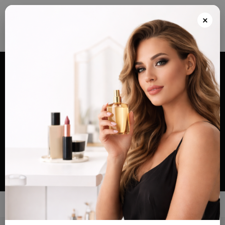
Envios grátis a partir de 100€ para Portugal e Continental e Península Espanhola
ou Levante e pague as suas encomendas nas nossas instalações em Almada
×
após realizar o seu pedido(indicar no final do pedido)
Alternar
navegação